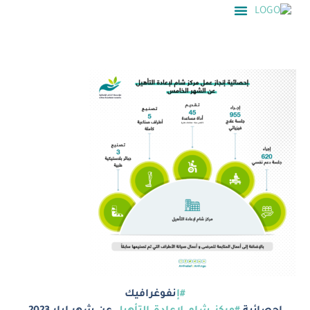
#إ
نفوغرافيك