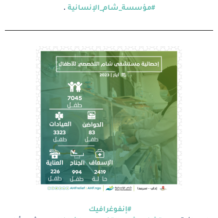
#مؤسسة_شام_الإنسانية
.
#إنفوغرافيك