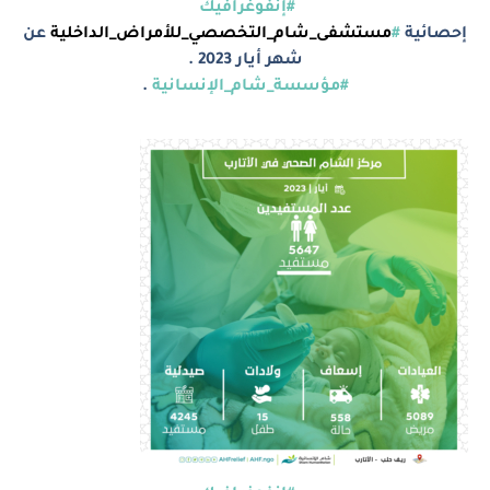
#إنفوغرافيك
إحصائية
#
مستشفى_شام_التخصصي_للأمراض_الداخلية
عن
شهر أيار 2023 .
#مؤسسة_شام_الإنسانية
.