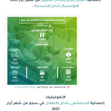
إحصائية
#مركز_شام_لإعادة_التأهيل
عن شهر ايار 2023
#مؤسسة_شام_الإنسانية
.
#إنفوغرفيك
إحصائية
#مستشفى_شام_للأطفال
في سجو عن شهر أيار
2023