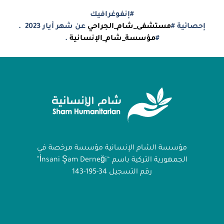
#إنفوغرافيك
إحصائية #
مستشفى_شام_الجراحي
عن شهر أيار 2023 .
#
مؤسسة_شام_الإنسانية
.
مؤسسة الشام الإنسانية مؤسسة مرخصة في
الجمهورية التركية باسم “İnsani Şam Derneği”
رقم التسجيل 34-195-143