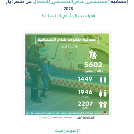
إحصائية
#مستشفى_شام_التخصصي_للأطفال
عن شهر أيار
2023 .
#مؤسسة_شام_الإنسانية
.
#إنفوغرافيك