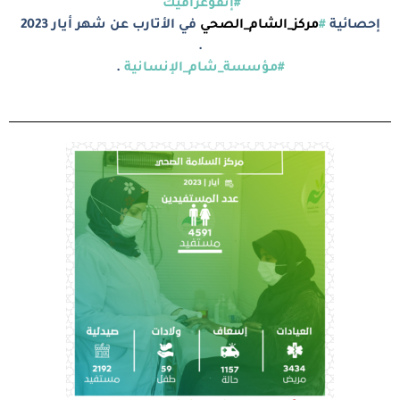
#إنفوغرافيك
إحصائية
#
مركز_الشام_الصحي
في الأتارب عن شهر أيار 2023
.
#مؤسسة_شام_الإنسانية
.