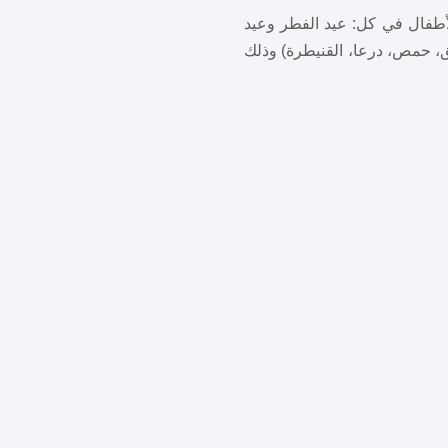
أطفال في كل: عيد الفطر وعيد
، حمص، درعا، القنيطرة) وذلك