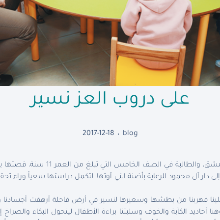
على دروب العز نسير
2017-12-18
blog
تروي لنا آية.د، القادمة من ريف دمشق، وا
 إلى دار آل محمود للرعاية بأضنة التي آوتها، لتكمل دراستها سعياً وراء ت
علينا فهربنا من بطشها وسعيرها لنسير في أرض قاحلة أرهقت أجسادنا وأ
أخاديد الكآبة والخوف وسلبتنا براءة الأطفال ليتحول البكاء والصراخ إ