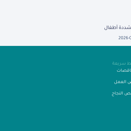
مشددة أطفال
2026-
بط سريعة
ناقصات
 العمل
 النجاح