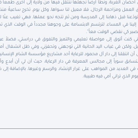
ى أحضان الغربة، ونطأ أرضاً نجهلها ننتقل فيها من ولاية إلى أخرى طمعاً 
لعمل ومزاحمة الرجال، فلا معيل لنا سواها، وكل يوم، تخرج ساعيةً منذ
تودّعنا قبل ذهابنا إلى المدرسة ومن ثم تتجه نحو عملها، فهي تغيب عنّ
لينا في المساء، لترتسم الابتسامة على وجوهنا مجدداً في الوقت الذي تخ
لصبر كي نقضي الوقت معاً”.
ني كنت أتوق إلى مواصلة تعليمي والتميز والتفوق في دراستي، فضلاً 
، ولكن في غياب اليد الحانية التي توجهني وتحفزني، وفي ظل انشغال أ
 أن انتقلنا إلى دار آل محمود للرعاية أحد مشاريع مؤسسة الشام الإنسانية.
نا نتسابق سوياً إلى مجالس المعرفة في دار الرعاية، حيث آن لي أن أبدع
 في العديد من المواهب على غرار الإنشاد والرسم وغيرها، بالإضافة إلى ذ
يوم الذي تراني أمي فيه طبيبة.