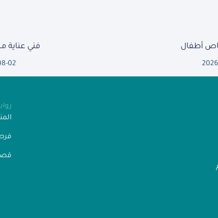
ص أطفال
فني عناية 
08-02
2026
روا
الم
فرص
قصص
” رقم