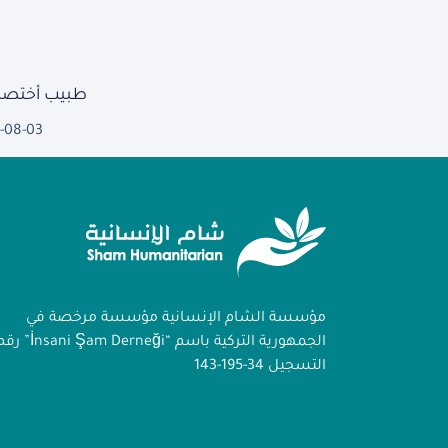
طبيب أختصا
-08-03
مؤسسة الشام الإنسانية مؤسسة مرخصة في
الجمهورية التركية باسم “İnsani Şam Derneği
التسجيل 34-195-143