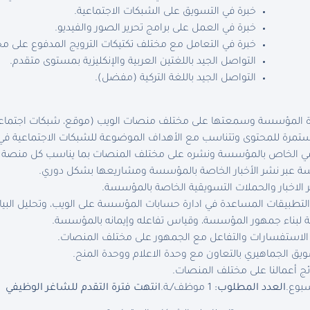
خبرة في التسويق على الشبكات الاجتماعية.
خبرة في العمل على برامج تحرير الصور والفيديو.
خبرة في التعامل مع مختلف تكتيكات الترويج المدفوع على م
التواصل الجيد باللغتين العربية والإنكليزية بمستوى متقدم.
التواصل الجيد باللغة التركية (مفضل).
ة المؤسسة وسمعتها على مختلف منصات الويب (موقع، شبكات اجتماعية
مرة للمحتوى وتتناسب مع الأهداف الموضوعة للشبكات الاجتماعية ف
يومي الخاص بالمؤسسة ونشره على مختلف المنصات بما يناسب كل منصة 
سة عبر نشر الأخبار الخاصة بالمؤسسة ومشاريعها بشكل دوري.
 الاخبار والحملات التسويقية الخاصة بالمؤسسة.
لتطبيقات المساعدة في ادارة حسابات المؤسسة على الويب، وتحليل البيان
 لبناء جمهور المؤسسة، وقياس تفاعله وإيمانه بالمؤسسة.
ى الاستفسارات والتفاعل مع الجمهور على مختلف المنصات.
يق الجماهيري بالتعاون مع وحدة الاعلام ووحدة المنح.
تائج أعمالنا على مختلف المنصات.
العدد المطلوب:
1 موظف/ـة.
انتهت فترة التقدم للشاغر الوظيفي