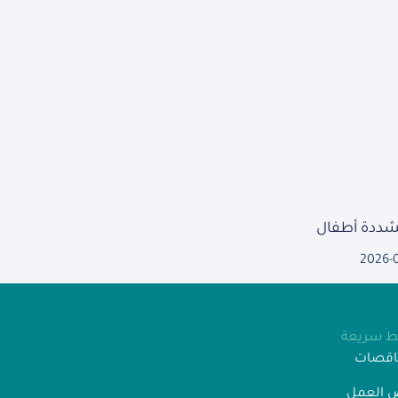
مشددة أطفال
2026-
بط سريعة
ناقصات
 العمل