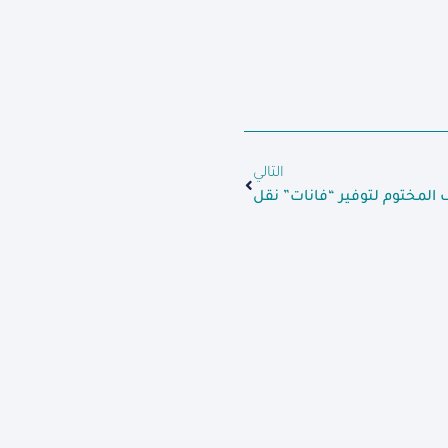
التالي
 المختوم لتوفير “فانات” نقل