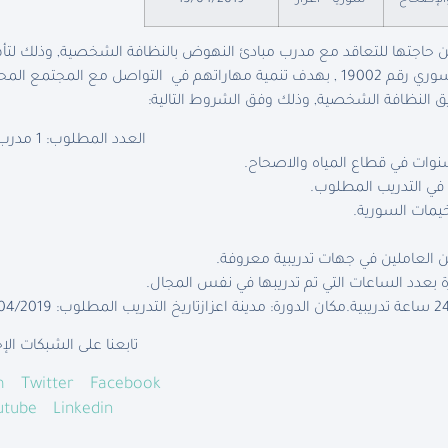
والإصحاح
سوريا – اعزاز
15/04/2019
 حاجتها للتعاقد مع مدرب مبادئ النهوض بالنظافة الشخصية, وذلك لت
الاستجابة للنازحين في الشمال السوري رقم 19002 , بهدف تنمية مهاراتهم في التواص
لنظافة الشخصية, وذلك وفق الشروط التالية:
العدد المطلوب: 1 مدرب/ـة.
 في التدريب المطلوب.
يمات السورية.
 العاملين في جهات تدريبية معروفة.
عدد الساعات التي تم تدريبها في نفس المجال.
مكان الدورة: مدينة اعزاز
تاريخ التدريب المطلوب: 17/04/2019
تابعنا على الشبكات الإ
m
Twitter
Facebook
utube
Linkedin