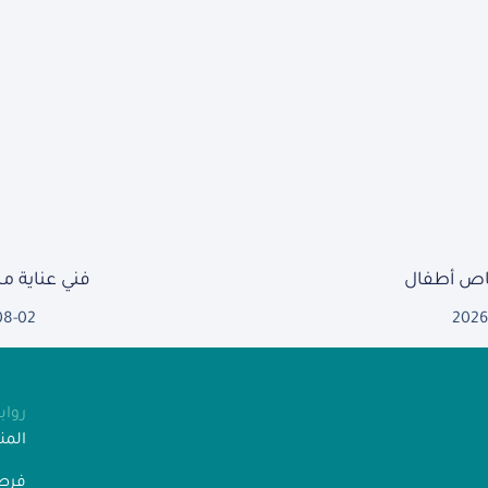
ص أطفال
فني عناية 
08-02
2026
روا
الم
فرص