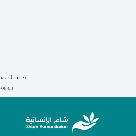
طبيب أختصا
-08-03