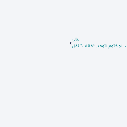
التالي
 المختوم لتوفير “فانات” نقل