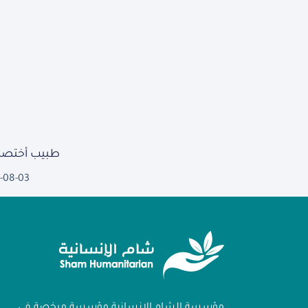
طبيب أختصا
-08-03