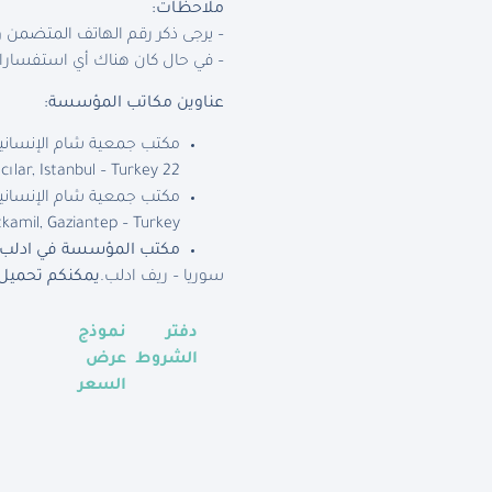
ملاحظات
:
– يرجى ذكر رقم الهاتف المتضمن
– في حال كان هناك أي استفسارات
عناوين مكاتب المؤسسة
:
مكتب جمعية شام الإنسان
22 Office, C Plaza, Istoç Ticaret Merkezi , Bağcılar, Istanbul – Turkey.
مكتب جمعية شام الإنساني
kamil, Gaziantep – Turkey.
مكتب المؤسسة في ادلب
سوريا – ريف ادلب.
يمكنكم تحميل 
دفتر
نموذج
الشروط
عرض
السعر