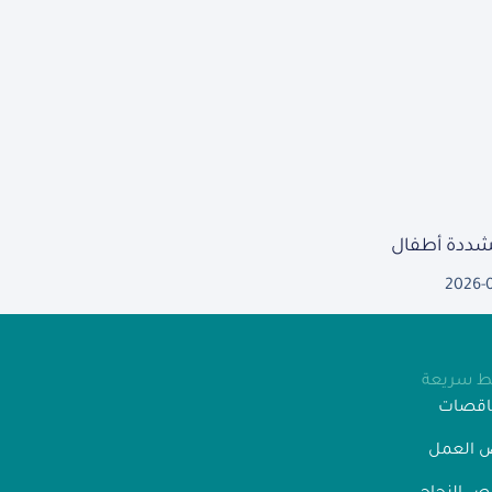
مشددة أطفال
2026-
بط سريعة
ناقصات
 العمل