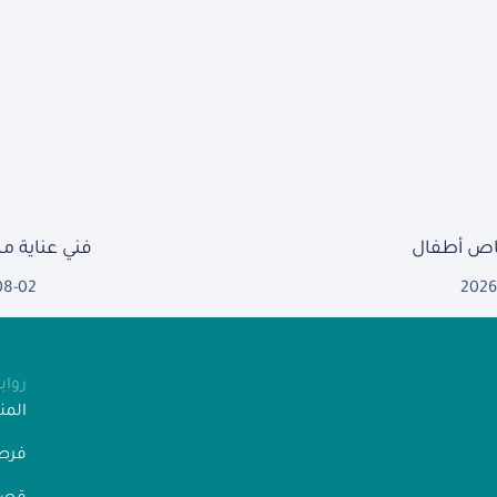
ص أطفال
فني عناية 
08-02
2026
روا
الم
فرص