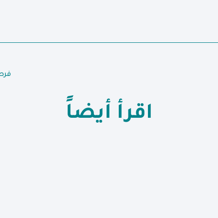
فرص
اقرأ أيضاً