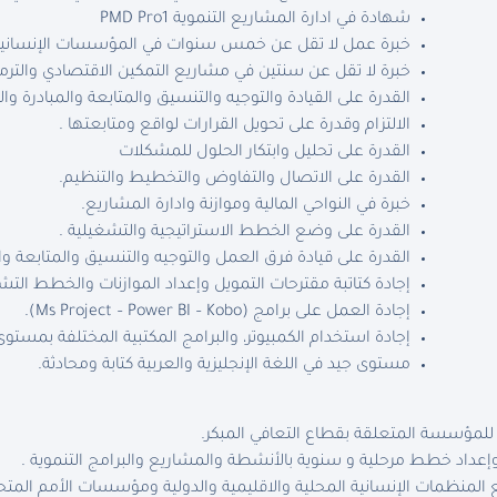
شهادة في ادارة المشاريع التنموية PMD Pro1
خبرة عمل لا تقل عن خمس سنوات في المؤسسات الإنسانية
خبرة لا تقل عن سنتين في مشاريع التمكين الاقتصادي والترمي
القدرة على القيادة والتوجيه والتنسيق والمتابعة والمبادرة وال
الالتزام وقدرة على تحويل القرارات لواقع ومتابعتها .
القدرة على تحليل وابتكار الحلول للمشكلات
القدرة على الاتصال والتفاوض والتخطيط والتنظيم.
خبرة في النواحي المالية وموازنة وادارة المشاريع.
القدرة على وضع الخطط الاستراتيجية والتشغيلية .
القدرة على قيادة فرق العمل والتوجيه والتنسيق والمتابعة وال
إجادة كتاتبة مقترحات التمويل وإعداد الموازنات والخطط التش
إجادة العمل على برامج (Ms Project – Power BI – Kobo).
إجادة استخدام الكمبيوتر، والبرامج المكتبية المختلفة بمستوى
مستوى جيد في اللغة الإنجليزية والعربية كتابة ومحادثة.
 للمؤسسة المتعلقة بقطاع التعافي المبكر.
وإعداد خطط مرحلية و سنوية بالأنشطة والمشاريع والبرامج التنموية .
 المنظمات الإنسانية المحلية والاقليمية والدولية ومؤسسات الأمم الم