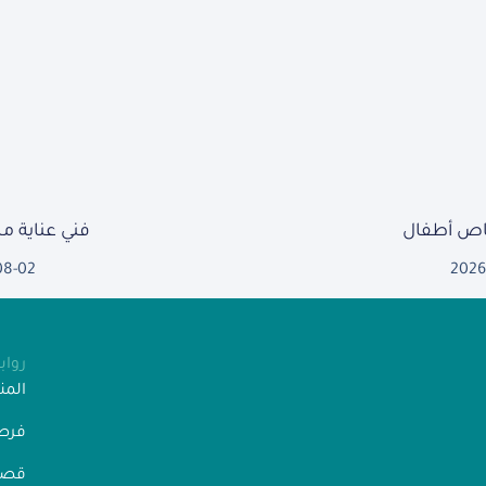
ص أطفال
فني عناية 
08-02
2026
روا
الم
فرص
قصص