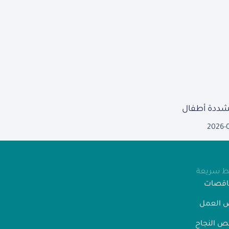
مشددة أطفال
2026-
بط سريعة
ناقصات
 العمل
 النجاح