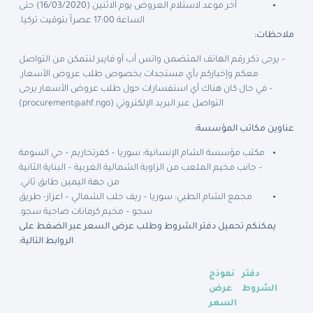
آخر موعد لاستلام العروض يوم الاثنين (16/03/2020) حتى
الساعة 17:00 عصراً بتوقيت تركيا.
ملاحظات:
– يرجى ذكر رقم الهاتف المتضمن واتس أب أو فايبر لنتمكن من التواصل
معكم وإخباركم بأي مستجدات بخصوص طلب عروض الأسعار.
– في حال كان هناك أي استفسارات حول طلب عروض الأسعار يرجى
التواصل عبر البريد الإلكتروني (
procurement@ahf.ngo
)
عناوين مكاتب المؤسسة:
مكتب مؤسسة الشام الإنسانية: سوريا – كفرتخاريم – حي السومة
– جانب مخيم الملعب من الزاوية الشمالية الغربية – البناية الثانية
من جهة اليمين طابق ثاني.
مجمع الشام الطبي: سوريا – ريف حلب الشمالي – اعزاز- طريق
سجو – مخيم كرفانات ضاحية سجو.
يمكنكم تحميل دفتر الشروط وطلب عرض السعر عبر الضغط على
الروابط التالية:
دفتر
نموذج
الشروط
عرض
السعر