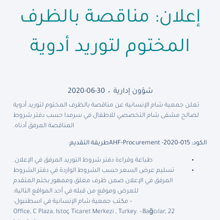
إعلان: مناقصة بالظرف
المختوم لتوريد أدوية
شؤون إدارية
2020-06-30
تعلن جمعية شام الإنسانية عن مناقصة بالظرف المختوم لتوريد أدوية
لصالح مشفى شام التخصصي للاطفال في سرمدا
حسب دفتر شروط
المناقصة المرفق أدناه
.
الكود: AHF-Procurement -2020-015
طريقة التقديم:
طباعة وقراءة دفتر شروط التوريد المرفق في الإعلان.
تسليم عرض السعر حسب الشروط الواردة في دفتر الشروط
المرفق في الإعلان ضمن ظرف مغلق وممهور بختم المتقدم
للعرض وموقع من قبله في أحد المواقع التالية:
– مكتب جمعية شام الإنسانية في اسطنبول:
22 Office, C Plaza, Istoç Ticaret Merkezi , Turkey. –Bağcılar,