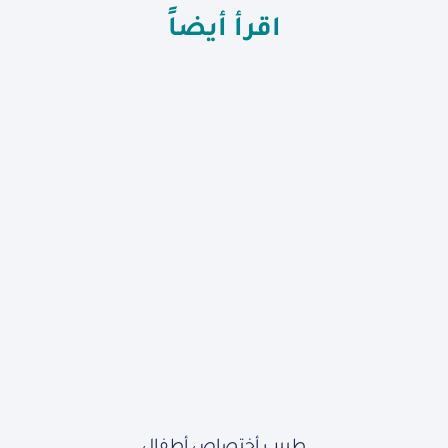
اقرأ أيضاً
طبيب أختصاص أطفال