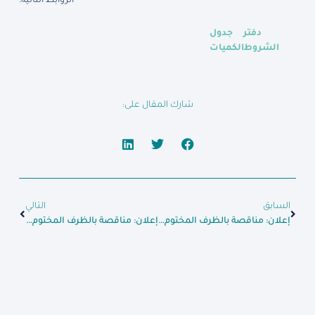
الروابط التالية:
دفتر
جدول
الشروط
الكميات
شارك المقال على:
السابق
التالي
إعلان: مناقصة بالظرف المختوم لتنفيذ مظلات الافران
إعلان: مناقصة بالظرف المختوم لتوريد مستهلكات طبية ومواد مخبرية