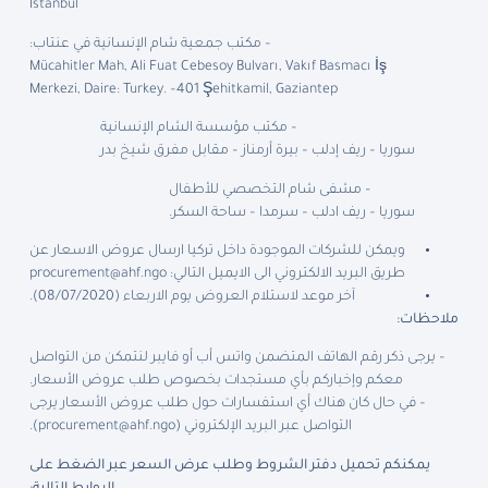
Istanbul
– مكتب جمعية شام الإنسانية في عنتاب:
Mücahitler Mah, Ali Fuat Cebesoy Bulvarı, Vakıf Basmacı İş
Merkezi, Daire: Turkey. –401 Şehitkamil, Gaziantep
– مكتب مؤسسة الشام الإنسانية
سوريا – ريف إدلب – بيرة أرمناز – مقابل مفرق شيخ بدر
– مشفى شام التخصصي للأطفال
سوريا – ريف ادلب – سرمدا – ساحة السكر.
ويمكن للشركات الموجودة داخل تركيا ارسال عروض الاسعار عن
طريق البريد الالكتروني الى الايميل التالي:
procurement@ahf.ngo
آخر موعد لاستلام العروض يوم الاربعاء (08/07/2020).
ملاحظات:
– يرجى ذكر رقم الهاتف المتضمن واتس أب أو فايبر لنتمكن من التواصل
معكم وإخباركم بأي مستجدات بخصوص طلب عروض الأسعار.
– في حال كان هناك أي استفسارات حول طلب عروض الأسعار يرجى
التواصل عبر البريد الإلكتروني (
procurement@ahf.ngo
).
يمكنكم تحميل دفتر الشروط وطلب عرض السعر عبر الضغط على