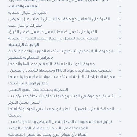
خبرة سنتين بالعمل في اختصاص الحماية ومكافحة العدوى.
المعارف والقدرات:
الخبرة في مجال الحماية
القدرة على التعامل مع كافة الحالات التي تتطلب عزل المرضى
مهارات تواصل جيدة
القدرة على تحمل ضغط العمل والعمل ضمن الفريق
اللياقة البدنية للعمل في مجال ضبط العدوى والحماية
الواجبات الرئيسية:
المعرفة بألية تعقيم الأسطح باستخدام الكلور بأنواعه واوالخبرة
بالتراكيز المطلوبة للتعقيم
معرفة الأدوات المتعلقة بالتعقيم وكمياتها وأنواعها
المعرفة بطريقة ارتداء مواد الـ PPE وتلبيسها للأطباء والفنيين .
معرفة الاحتياطات اللازمة لاستخدامات مواد التعقيم والية عملها
وطرق الوقاية من أذيتها
المعرفة باستخدامات أجهزة القسم.
التنسيق مع موظفي المشروع فيما يتعلق بأنشطة ومسؤوليات
العمل ضمن المركز
المحافظة على التجهيزات الطبية والمعدات في المركز ونظافتها
وترتيبها
توثيق كافة المعلومات المطلوبة عن المريض وحالته والخدمات
المقدمة له على السجلات الورقية بالوقت المحدد
القيام بأي مهام أخرى يكلف بها ضمن اختصاصه