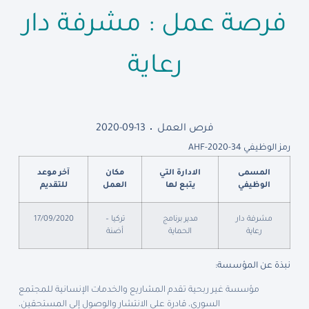
فرصة عمل : مشرفة دار
رعاية
فرص العمل
2020-09-13
رمز الوظيفي AHF-2020-34
المسمى
الادارة التي
مكان
آخر موعد
الوظيفي
يتبع لها
العمل
للتقديم
مشرفة دار
مدير برنامج
تركيا –
17/09/2020
رعاية
الحماية
أضنة
نبذة عن المؤسسة:
مؤسسة غير ربحية تقدم المشاريع والخدمات الإنسانية للمجتمع
السوري، قادرة على الانتشار والوصول إلى المستحقين،