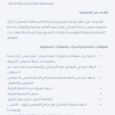
بمصداقية وكفاءة وشراكة فاعلة .
الهدف من الوظيفية:
الإشراف على تنفيذ وإدارة مشروع دار رعاية الأسر فاقدة المعيل (دار آل
محمود) ضمن مدينة أضنه في إطار تنفيذ أهداف وخطط وأولويات الحاجة
الميدانية وخطط المؤسسة، وكذلك التنسيق مع الشركاء والجهات ذات
العلاقة.
المؤهلات العلمية والخبرات والمهارات المطلوبة:
حاصلة على شهادة جامعية ( علم اجتماع – علم نفس ) أو دراسة
جامعية ذات صلة بالجوانب التربوية.
لديها خبرة في التعامل مع الأسر التي ترأسها نساء لمدة تزيد عن
3 سنوات.
لديها خبرة في تخطيط وتصميم برامج الدعم النفسي الاجتماعي
للبالغين والأطفال.
لديها معرفة جيدة باللغة التركية.
تحمل الجنسية التركية.
إمكانية العمل ضمن روح الفريق.
لديها معرفة بالتعامل مع برامج الأوفيس (وورد – اكسل –
بوربوينت)