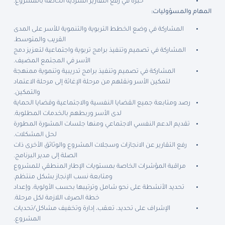
خبرة في رفع التقارير السردية الخاصة بالمشروع.
المهام والمسؤوليات:
المشاركة في وضع الخطط التربوية والتنموية للأسر على المدى
القريب والمتوسط.
المشاركة في تصميم وتنفيذ برامج تربوية واجتماعية لتعزيز دمج
الأسر في المجتمع المضيف.
المشاركة في تصميم وتنفيذ برامج تدريبية وتنموية ممنهجة
لتمكين الأسر ونقلهم من مرحلة الإغاثة إلى مرحلة الاعتماد
والتمكين.
رصد ومتابعة جميع القضايا النفسية والاجتماعية وقضايا الحماية
لدى الأسر وربطهم بالخدمات المطلوبة.
تقديم الدعم النفسي الاجتماعي ومنها جلسات المشورة المطورة
لحل المشكلات.
رفع التقارير عن الانجازات وسجلات المشروع والوثائق الأخرى ذات
الصلة إلى مدير البرنامج.
مراقبة المؤشرات الخاصة بمستويات الإطار المنطقي للمشروع
ومتابعة نسب الإنجاز بشكل منتظم.
تحديد الأنشطة على نحو شامل وترتيبها بحسب الأولوية، وإعداد
خطة الصرف اللازمة لكل مرحلة.
الإشراف على تحديد، تعقب، إدارة وتخفيف مشاكل/تحديات
المشروع.