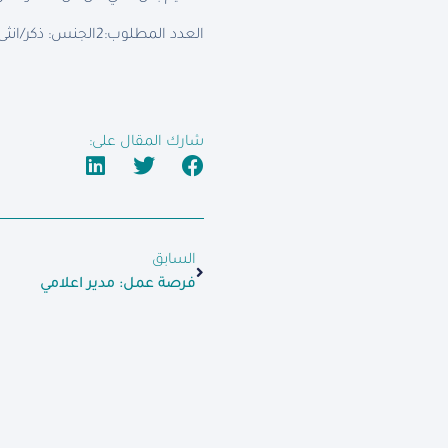
العدد المطلوب:2
الجنس: ذكر/انثى
شارك المقال على:
السابق
فرصة عمل: مدير اعلامي