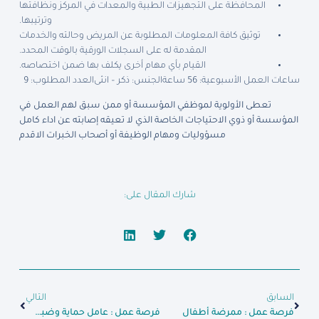
المحافظة على التجهيزات الطبية والمعدات في المركز ونظافتها
وترتيبها.
توثيق كافة المعلومات المطلوبة عن المريض وحالته والخدمات
المقدمة له على السجلات الورقية بالوقت المحدد.
القيام بأي مهام أخرى يكلف بها ضمن اختصاصه.
ساعات العمل الأسبوعية: 56 ساعة
الجنس: ذكر – انثى
العدد المطلوب: 9
تعطى الأولوية لموظفي المؤسسة أو ممن سبق لهم العمل في
المؤسسة أو ذوي الاحتياجات الخاصة الذي لا تعيقه إصابته عن اداء كامل
مسؤوليات ومهام الوظيفة أو أصحاب الخبرات الاقدم
شارك المقال على:
السابق
التالي
فرصة عمل : ممرضة أطفال
فرصة عمل : عامل حماية وضبط عدوى