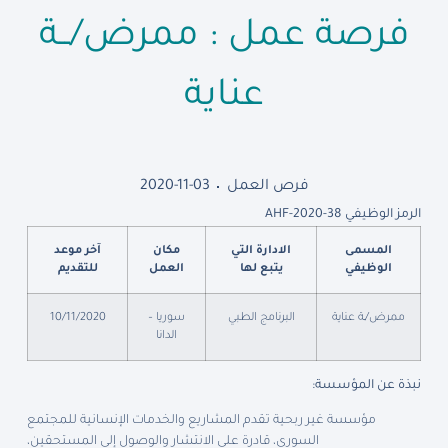
فرصة عمل : ممرض/ــة
عناية
فرص العمل
2020-11-03
الرمز الوظيفي AHF-2020-38
المسمى
الادارة التي
مكان
آخر موعد
الوظيفي
يتبع لها
العمل
للتقديم
ممرض/ـة عناية
البرنامج الطبي
سوريا –
10/11/2020
الدانا
نبذة عن المؤسسة:
مؤسسة غير ربحية تقدم المشاريع والخدمات الإنسانية للمجتمع
السوري، قادرة على الانتشار والوصول إلى المستحقين،