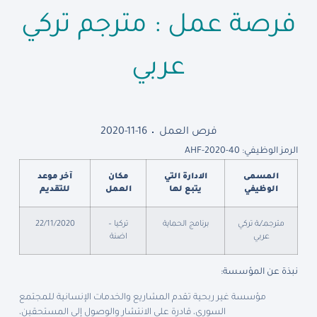
فرصة عمل : مترجم تركي
عربي
فرص العمل
2020-11-16
الرمز الوظيفي: AHF-2020-40
المسمى
الادارة التي
مكان
آخر موعد
الوظيفي
يتبع لها
العمل
للتقديم
مترجمـ/ـة تركي
برنامج الحماية
تركيا –
22/11/2020
عربي
اضنة
نبذة عن المؤسسة:
مؤسسة غير ربحية تقدم المشاريع والخدمات الإنسانية للمجتمع
السوري، قادرة على الانتشار والوصول إلى المستحقين،