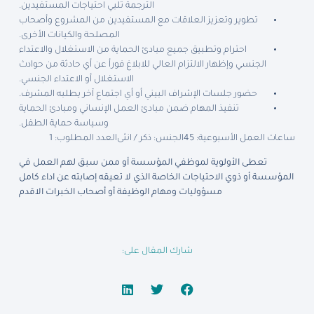
الترجمة تلبي احتياجات المستفيدين.
تطوير وتعزيز العلاقات مع المستفيدين من المشروع وأصحاب
المصلحة والكيانات الأخرى.
احترام وتطبيق جميع مبادئ الحماية من الاستغلال والاعتداء
الجنسي وإظهار الالتزام العالي للابلاغ فورأ عن أي حادثة من حوادث
الاستغلال أو الاعتداء الجنسي.
حضور جلسات الإشراف البيني أو أي اجتماع آخر يطلبه المشرف.
تنفيذ المهام ضمن مبادئ العمل الإنساني ومبادئ الحماية
وسياسة حماية الطفل.
ساعات العمل الأسبوعية: 45
الجنس: ذكر / انثى
العدد المطلوب: 1
تعطى الأولوية لموظفي المؤسسة أو ممن سبق لهم العمل في
المؤسسة أو ذوي الاحتياجات الخاصة الذي لا تعيقه إصابته عن اداء كامل
مسؤوليات ومهام الوظيفة أو أصحاب الخبرات الاقدم
شارك المقال على: