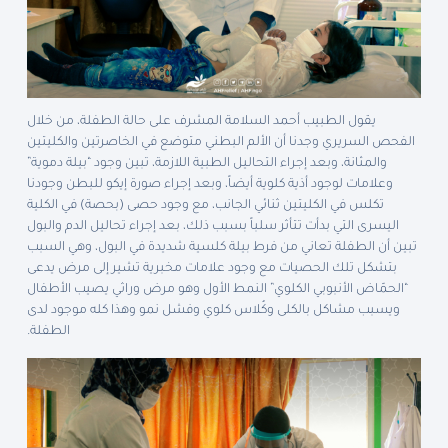
يقول الطبيب أحمد السلامة المشرف على حالة الطفلة، من خلال
الفحص السريري وجدنا أن الألم البطني متوضع في الخاصرتين والكليتين
والمثانة، وبعد إجراء التحاليل الطبية اللازمة، تبين وجود “بيلة دموية”
وعلامات لوجود أذية كلوية أيضاً، وبعد إجراء صورة إيكو للبطن وجودنا
تكلس في الكليتين ثنائي الجانب، مع وجود حصى (بحصة) في الكلية
اليسرى التي بدأت تتأثر سلباً بسبب ذلك، بعد إجراء تحاليل الدم والبول
تبين أن الطفلة تعاني من فرط بيلة كلسية شديدة في البول، وهي السبب
بتشكل تلك الحصيات مع وجود علامات مخبرية تشير إلى مرض يدعى
“الحمّاض الأنبوبي الكلوي” النمط الأول وهو مرض وراثي يصيب الأطفال
ويسبب مشاكل بالكلى وكُلاس كلوي وفشل نمو وهذا كله موجود لدى
الطفلة.