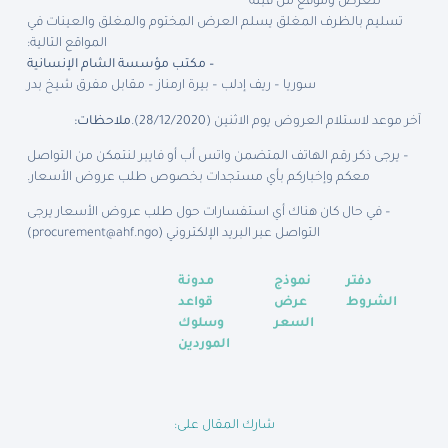
للعرض وموقع من قبله
تسليم بالظرف المغلق يسلم العرض المختوم والمغلق والعينات في
المواقع التالية:
– مكتب مؤسسة الشام الإنسانية
سوريا – ريف إدلب – بيرة ارمناز – مقابل مفرق شيخ بدر
آخر موعد لاستلام العروض يوم الاثنين (28/12/2020).
ملاحظات
:
– يرجى ذكر رقم الهاتف المتضمن واتس أب أو فايبر لنتمكن من التواصل
معكم وإخباركم بأي مستجدات بخصوص طلب عروض الأسعار.
– في حال كان هناك أي استفسارات حول طلب عروض الأسعار يرجى
التواصل عبر البريد الإلكتروني (
procurement@ahf.ngo
)
دفتر
نموذج
مدونة
الشروط
عرض
قواعد
السعر
وسلوك
الموردين
شارك المقال على: