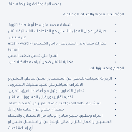
بمصداقية وكفاءة وشراكة فاعلة.
المؤهلات العلمية والخبرات المطلوبة:
شهادة معهد متوسط أو شهادة ثانوية.
خبرة في مجال العمل الإنساني مع المنظمات الانسانية لا تقل
عن سنتين.
مهارات ممتازة في العمل على برامج الكمبيوتر (excel – word –
email)
القدرة على تحمل ضغط العمل
إمكانية التنقل ضمن أرياف محافظة ادلب.
المهام والمسؤوليات:
الزيارات الميدانية للتحقق من المستفدين ضمن مناطق المشروع
الاشراف المباشر على تنفيذ عمليات المشروع .
تحقيق التعاون الوثيق مع أعضاء الفريق الآخرين.
تقديم تقارير دورية إلى المسؤول المباشر.
المشاركة بكافة الاجتماعات وإعداد تقارير عن أهم مخرجاتها.
تنفيذ أي مهام أخرى يكلف بها إدارياً.
احترام وتطبيق جميع مبادئ الوقاية من الاستغلال والاعتداء
الجنسيين وإظهار الالتزام العالي للإبلاغ عن أي استغلال جنسي او
أي إساءة تحدث