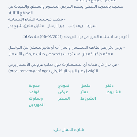
للعرض وموقع من قبله
تسليم بالظرف المغلق يسلم العرض المختوم والمغلق والعينات في
المواقع التالية:
– مكتب مؤسسة الشام الإنسانية
سوريا – ريف إدلب – بيرة ارمناز – مقابل مفرق شيخ بدر
آخر موعد لاستلام العروض يوم الاربعاء (06/01/2021).
ملاحظات
:
– يرجى ذكر رقم الهاتف المتضمن واتس أب أو فايبر لنتمكن من التواصل
معكم وإخباركم بأي مستجدات بخصوص طلب عروض الأسعار.
– في حال كان هناك أي استفسارات حول طلب عروض الأسعار يرجى
التواصل عبر البريد الإلكتروني (
procurement@ahf.ngo
)
دفتر
ملحق
نموذج
مدونة
الشروط
دفتر
عرض
قواعد
الشروط
السعر
وسلوك
الموردين
شارك المقال على: