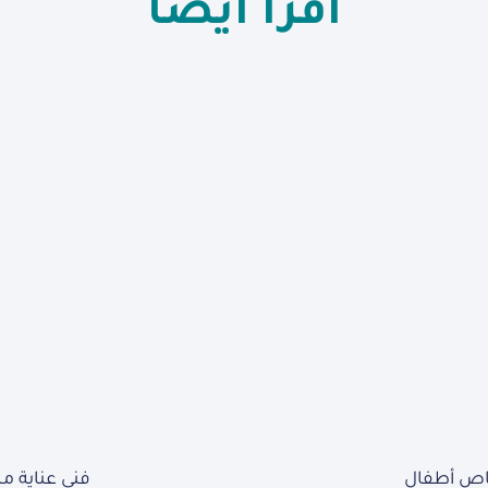
اقرأ أيضاً
ص أطفال
فني عناية 