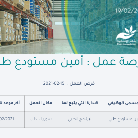
صة عمل : أمين مستودع طب
فرص العمل
2021-02-15
مسمى الوظيفي
الادارة التي يتبع لها
مكان العمل
آخر موعد ل
ين مستودع طبي
البرنامج الطبي
سوريا – ادلب
02/2021