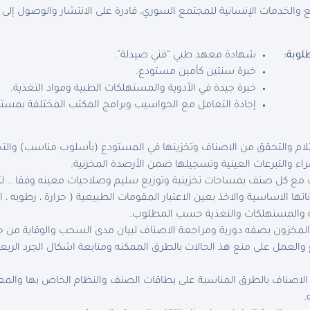
والخدمات الإنسانية للمجتمع السوري، قادرة على الانتشار والوصول إلى
لوبة:
شهادة معهد طبي “فني صيدلة”.
خبرة سنتين كأمين مستودع.
خبرة جيدة في الأدوية والمستهلكات الطبية ومواد التغذية.
إجادة التعامل مع الحواسيب وبرامج المكتب المختلفة بمستو
تلام والتحقق من الاصناف وتخزينها في المستودع (بأسلوب مناسب) وال
راء والتبرعات العينية وتسجيلها ضمن الأرصدة المخزنية.
مع كل صنف بمساحات تخزينية وتوزيع سليم وصلاحيات معينه وفقا .
ا الاساسية والاخذ بعين الاعتبار المقومات الطبيعية ( حرارة ، رطوبه ، ا
ية والمستهلكات والتغذية حسب المطلوب.
لمخزون بصفه دورية ومراجعة الاصناف لبيان مدى السحب والوقاية من جع
اع والعمل على منع هذ الحالات بالطرق الممكنه ومتابعة اشكال الجرد ال
 الاصناف بالطرق المناسبة على بطاقات الصنف والنظام الخاص بها والمع
.