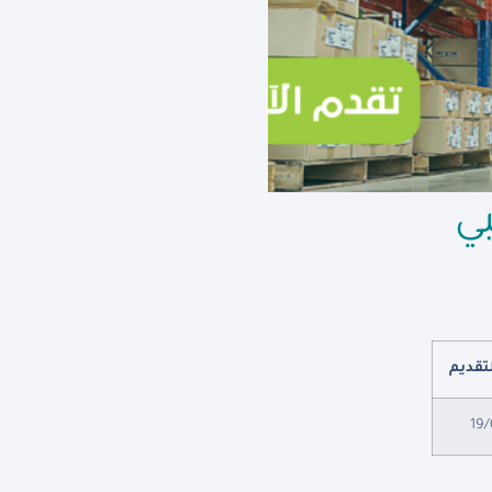
ي
لتقديم
19/