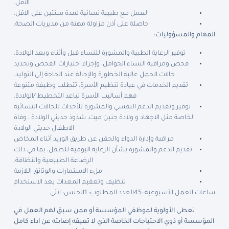
الاقل.
العمل مع طبيبة نسائية لمدة سنتين على الاقل.
حاصلة على أذن مزاولة مهنة من مديريات الصحة.
المهام والمسؤوليات:
توفير الرعاية الطبية والمشورة للنساء قبل وأثناء وبعد الولادة.
فحص ومراقبة النساء الحوامل، وإجراء اختبارات الفحص وتحديد
حالات الحمل عالية الخطورة والإحالة عند الحاجة إلى التوليد.
تقديم الخدمات في عيادة تنظيم الأسرة. تتطلب وظيفة متنوعة
فهم أساليب الأسرة تباعد التخطيط /الولادة.
توفير وتقديم الدعم النفسي والمشورة للأحداث للحالات النسائية
الخاصة مثل الاجهاد و ولادة جنين ميت، شذوذ حديثي الولادة ، وفاة
الاطفال حديثي الولادة
مراقبة وإدارة الدواء والحقن عن طريق الوريد أثناء المخاض
تقديم الدعم والمشورة بشأن الرعاية اليومية للطفل، بما في ذلك
الرضاعة الطبيعية والنظافة.
ملء الاستمارات والوثائق اللازمة
تنظيف وتعقيم المعدات بعد الاستخدام
ساعات العمل الأسبوعية: 45
العدد المطلوب: 1
الجنس: انثى
تعطى الأولوية لموظفي المؤسسة أو ممن سبق لهم العمل في
المؤسسة أو ذوي الاحتياجات الخاصة الذي لا تعيقه إصابته عن اداء كامل