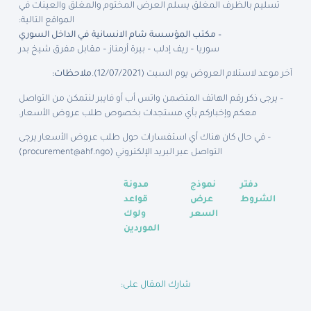
تسليم بالظرف المغلق يسلم العرض المختوم والمغلق والعينات في
المواقع التالية:
– مكتب المؤسسة شام الانسانية في الداخل السوري
سوريا – ريف إدلب – بيرة أرمناز – مقابل مفرق شيخ بدر
آخر موعد لاستلام العروض يوم السبت (12/07/2021).
ملاحظات
:
– يرجى ذكر رقم الهاتف المتضمن واتس أب أو فايبر لنتمكن من التواصل
معكم وإخباركم بأي مستجدات بخصوص طلب عروض الأسعار.
– في حال كان هناك أي استفسارات حول طلب عروض الأسعار يرجى
التواصل عبر البريد الإلكتروني (
procurement@ahf.ngo
)
دفتر
نموذج
مدونة
الشروط
عرض
قواعد
السعر
ولوك
الموردين
شارك المقال على: