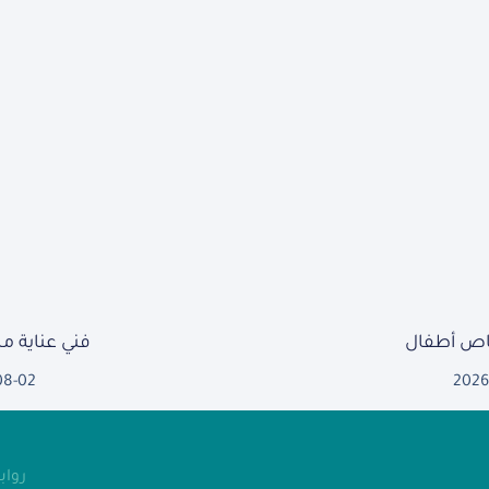
ص أطفال
فني عناية 
08-02
2026
روا