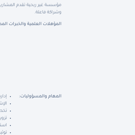
مؤسسة غير ربحية تقدم المشاريع 
وشراكة فاعلة.
المؤهلات العلمية والخبرات المط
المهام والمسؤوليات:
إدار
الإش
تخطي
تزوي
استل
توثي