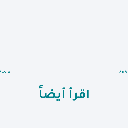
قالة
فرصة 
اقرأ أيضاً