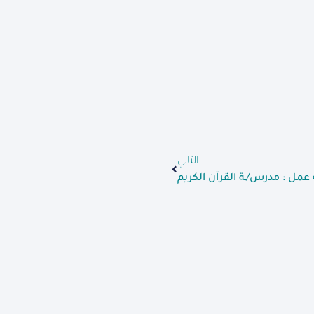
التالي
عمل : مدرس/ـة القرآن الكريم