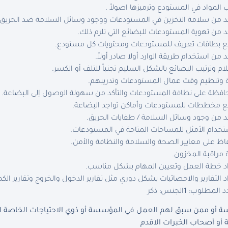
ب المواد في المستودع وترميزها اصولاً .
كد من سلامة التخزين في المستودعات ووجود وسائل السلامة ضد الحريق.
كد من تهوية المستودعات للبضائع التي تلزم ذلك.
 بطاقات تعريف للمستودعات ومحتويات كل مستودع.
كد من استخدام طريقة الوارد أولا صادر أولاً.
ام وترتيب البضائع بالشكل السليم تجنباً للتلف أو الكسر.
ة وتنظيم وقت عمال المستودعات وتدريبهم.
افظة على نظافة المستودعات والتأكد من سهولة الوصول إلى البضاعة.
مخططات للمستودعات وأماكن تواجد البضاعة.
كد من وجود وسائل السلامة / طفايات الحريق.
تخدام الأمثل للمساحات المتاحة في المستودعات.
اظ على معايير الصحة والسلامة والنظافة والأمن.
ة مراقبة المخزون.
د خطة العمل وتعيين المهام بشكل مناسب.
د التقارير والاحصائيات بشكل دوري مثل تقارير الدخول والخروج وتقارير الكم
د المطلوب: 1
الجنس: ذكر
أو ممن سبق لهم العمل في المؤسسة أو ذوي الاحتياجات الخاصة الذي
أو أصحاب الخبرات الاقدم