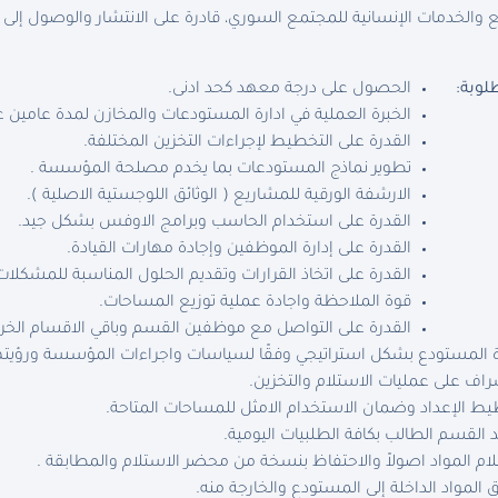
والخدمات الإنسانية للمجتمع السوري، قادرة على الانتشار والوصول إلى
لوبة:
الحصول على درجة معهد كحد ادنى.
الخبرة العملية في ادارة المستودعات والمخازن لمدة عامين ع
القدرة على التخطيط لإجراءات التخزين المختلفة.
تطوير نماذج المستودعات بما يخدم مصلحة المؤسسة .
الارشفة الورقية للمشاريع ( الوثائق اللوجستية الاصلية ).
القدرة على استخدام الحاسب وبرامج الاوفس بشكل جيد.
القدرة على إدارة الموظفين وإجادة مهارات القيادة.
القدرة على اتخاذ القرارات وتقديم الحلول المناسبة للمشكلات
قوة الملاحظة واجادة عملية توزيع المساحات.
القدرة على التواصل مع موظفين القسم وباقي الاقسام الخر
ة المستودع بشكل استراتيجي وفقًا لسياسات واجراءات المؤسسة ورؤيته
راف على عمليات الاستلام والتخزين.
ط الإعداد وضمان الاستخدام الامثل للمساحات المتاحة.
د القسم الطالب بكافة الطلبيات اليومية.
ام المواد اصولاً والاحتفاظ بنسخة من محضر الاستلام والمطابقة .
ق المواد الداخلة إلى المستودع والخارجة منه.