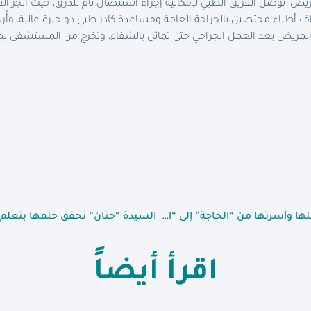
ريض، توصل الفريق الطبي لإمكانية إجراء استئصال تام للدرق، حيث أنجز 
راف أطباء مختصين بالجراحة العامة ومساعدة كادر طبي ذو خبرة عالية، وأُ
 المريض بعد العمل الجراحي حتى تماثل بالشفاء، وتخرج من المستشفى بص
طموحها ورغبتها في العمل نقلها وأسرتها من “الحاجة” إلى “الاكتفاء الذاتي”
اقرأ أيضاً