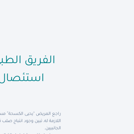
الفريق الط
استئصال تام
راجع المريض “يحيى الكسحة” مست
اللازمة له، تبين وجود انتباج صل
الجانبيين.