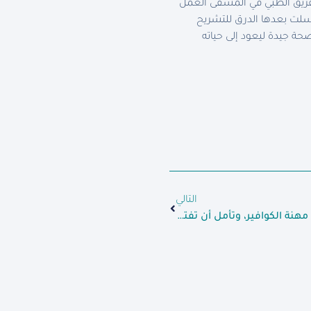
الفريق الطبي في المشفى العمل
رسلت بعدها الدرق للتشريح
حة جيدة ليعود إلى حياته
التالي
السيدة “حنان” تحقق حلمها بتعلم مهنة الكوافير، وتأمل أن تفتتح مشروعها الخاص.