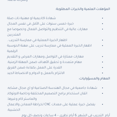
وشراكة فاعلة.
المؤهلات العلمية والخبرات المطلوبة:
شهادة اكاديمية او مهنية ذات صلة
خبرة خمس سنوات على الأقل في نفس المجال
مهارات عالية في التنظيم والتواصل الفعال وخصوصا مع
المتدربين
اظهار الخبرة العملية في ممارسة التدريب .
اظهار الخبرة العملية في ممارسة تدريب على مهنة الحوسبة
الرقمية
مهارات ممتازة في التواصل ومهارات العرض و التقديم
مهام متعددة و تحقيق الأهداف ضمن المهلة الزمنية.
القدرة على العمل بكفاءة ضمن الفريق
الالتزام بالعمل و الدوام و الانضباط الجيد
المهام والمسؤوليات:
شهادة جامعية في مجال الهندسة الصناعية او اي مجال مشابه.
اتقان استخدام برامج التصميم المختلفة وخاصة الاوتوكاد
والماستر كام وغيرها.
يفضل خبرة عملية على معدات CNC لخراطة المعادن والاعمال
الخشبية.
أيام التدريب في الشهر :
6 أيام نظري – 4 ساعات ونصف كل يوم