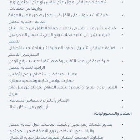
شهادة جامعية في مجال علم النفس أو علم الاجتماع أو ما
يوازيها من شهادات.
خبرة ثلاث سنوات على الأقل في العمل ضمن مجال الحماية
العامة – حماية الطفل
خبرة سنتين على الأقل في تدخلات حماية الطفل في حالات النزاع
خبرة سنتين في تنفيذ حملات رفع الوعي للأطفال المعرضين
للخطر
كفاءة عالية في تنسيق الجهود المحلية لتلبية احتياجات الأطفال
المعرضين للخطر
خبرة جيدة في إعداد التقارير وخطط تنفيذ جلسات رفع الوعي
الرامية لحماية الطفل
مهارات جيدة في استخدام برامج الأوفس
مهارات تواصل كتابية وشفهية ممتازة.
العمل بروح الفريق والمبادرة بتنفيذ المهام الموكلة من قبل قائد
الفريق
الإلمام والالتزام بالمعايير الإنسانية .
أن يكون من سكان الدانا
المهام والمسؤوليات:
تقديم جلسات رفع الوعي وتثقيف المجتمع حول حماية الطفل
وآليات دمج الأشخاص ذوي الإعاقة ضمن المجتمع.
مشاركة المجتمع لضمان معرفة مخاطر حماية الأطفال.