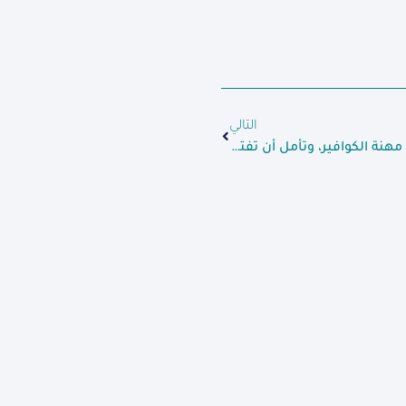
التالي
السيدة “حنان” تحقق حلمها بتعلم مهنة الكوافير، وتأمل أن تفتتح مشروعها الخاص.