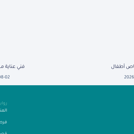
ص أطفال
فني عناية 
08-02
2026
روا
الم
فرص