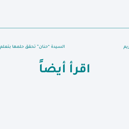
يم
اقرأ أيضاً