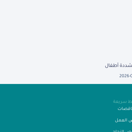
مشددة أطفال
2026-
بط سريعة
ناقصات
 العمل