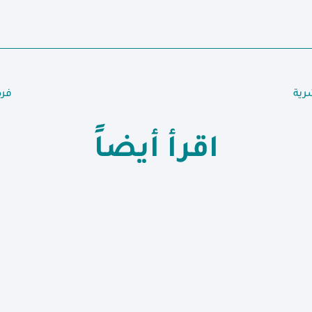
رية
فرص
اقرأ أيضاً