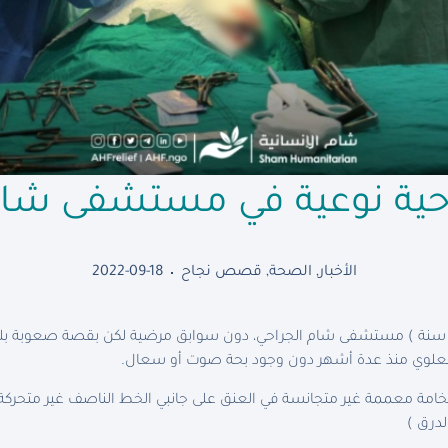
حية نوعية في مستشفى شام
الأخبار
,
الصحة
,
قصص نجاح
2022-09-18
اجعت المريضة السيدة ( ج.ر 43 سنة ) مستشفى شام الجراحي، دون سوابق مرضية لكن بقصة 
علوي منذ عدة أشهر دون وجود بحة صوت أو سعال.
مة معممة غير متجانسة في العنق على جانبي الخط الناصف غير متحركة م
لدرق )