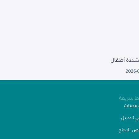
مشددة أطفال
2026-
بط سريعة
ناقصات
 العمل
 النجاح