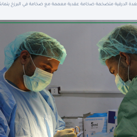
الغدة الدرقية متضخمة ضخامة عقدية معممة مع ضخامة في البرزخ يتما