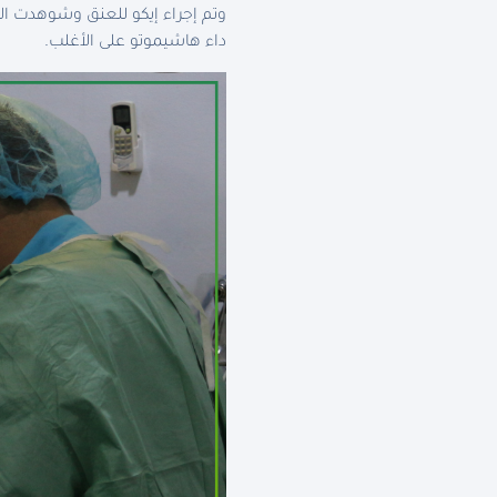
وتم إجراء إيكو للعنق وشوهدت 
داء هاشيموتو على الأغلب.