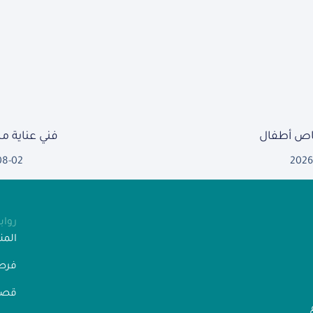
ص أطفال
فني عناية 
08-02
2026
روا
الم
فرص
قصص
” رقم