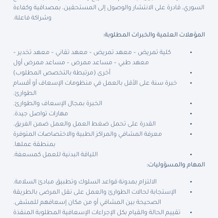
السوري، قادرة على الانتشار والوصول إلى المستحقين، بمصداقية وكفاءة
وشراكة فاعلة.
المؤهلات العلمية والخبرات المطلوبة:
كلية تمريض – معهد تمريض – معهد تقاني – معهد تخدير –
معهد طبي – مساعد ممرض – مساعد ممرض أول
أخرى (مرتبطة بالتخصص المطلوب)
خبرة سنة على الأقل بالعمل في منظومات الإسعاف أو أقسام
الطوارئ.
الخبرة بمجال الإسعاف والطوارئ.
مهارات تواصل جيدة.
القدرة على تحمل ضغط العمل والعمل ضمن الفريق.
معرفة المشافي والمراكز الطبية والاختصاصات المتوفرة
بمنطقة عملها.
اللياقة البدنية للعمل كمسعفة.
المهام والمسؤوليات:
الالتزام بمدونة قواعد السلوك وتطبيق مبادئ السلامة.
الإستجابة لحالات الطوارئ والعمل على نقل المرضى بالطريقة
الصحيحة بين المشافي أو من مكان إسعافهم للمشفى.
تقييم الحالة والقيام بكل الإجراءات الإسعافية المطلوبة المنقذة