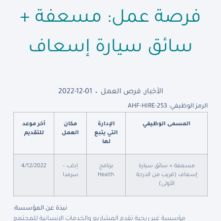
فرصة عمل: مسعفة +
سائق سيارة إسعاف
الأخبار
,
فرص العمل
2022-12-01
الرمز الوظيفي: AHF-HIRE-253
المسمى الوظيفي
الإدارة
مكان
آخر موعد
التي يتبع
العمل
للتقديم
لها
مسعفة + سائق سيارة
برنامج
إدلب –
4/12/2022
إسعاف (قريب من الدرجة
Health
سرمدا
الأولى)
نبذة عن المؤسسة:
مؤسسة غير ربحية تقدم المشاريع والخدمات الإنسانية للمجتمع