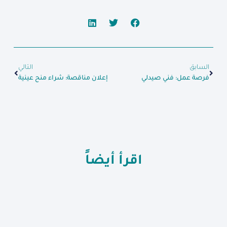
السابق
التالي
فرصة عمل: فني صيدلي
إعلان مناقصة: شراء منح عينية
اقرأ أيضاً