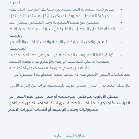
للحياة.
تقديم كافة الخدمات التمريضية التي يحتاجها المريض اثناء نقله.
مراقبة العلامات الحيوية للمريض بشكل مستمر أثناء النقل.
التنسيق مع قسم العمليات ومع المشافي بشكل جيد.
المحافظة على التجهيزات الطبية في سيارة الإسعاف ونظافتها
وترتيبها.
ترميم نواقص السيارة من الأدوية والمستهلكات والتأكد من
صلاحيتها.
توثيق كافة المعلومات المطلوبة عن المريض وحالته والخدمات
المقدمة له على السجلات الورقية والإلكترونية بالوقت المحدد.
القيام بأي مهام أخرى يكلف بها ضمن اختصاصه.
عدد ساعات العمل الأسبوعية: 72 ساعة
العدد المطلوب: 1
الجنس: أنثى
ملاحظة: يشترط أن يكون السائق قريب للمسعفة قرابة من الدرجة الأولى
تعطى الأولوية لموظفي المؤسسة أو ممن سبق لهم العمل في
المؤسسة أو ذوي الاحتياجات الخاصة الذي لا تعيقه إصابته عن اداء كامل
مسؤوليات ومهام الوظيفة أو أصحاب الخبرات الاقدم
شارك المقال على: