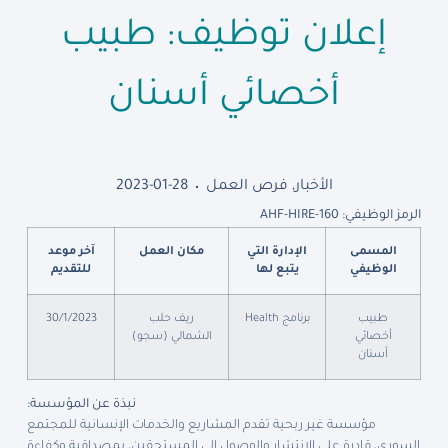
إعلان توظيف: طبيب
أخصائي أسنان
الأخبار
,
فرص العمل
2023-01-28
الرمز الوظيفي: AHF-HIRE-160
المسمى
الإدارة التي
مكان العمل
آخر موعد
الوظيفي
يتبع لها
للتقديم
طبيب
برنامج Health
ريف حلب
30/1/2023
أخصائي
الشمالي (سجو)
أسنان
نبذة عن المؤسسة:
مؤسسة غير ربحية تقدم المشاريع والخدمات الإنسانية للمجتمع
السوري، قادرة على الانتشار والوصول إلى المستحقين، بمصداقية وكفاءة