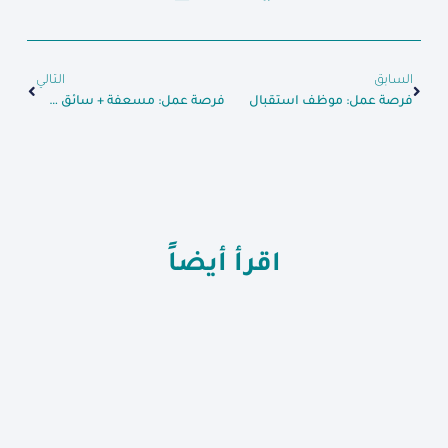
السابق
التالي
فرصة عمل: موظف استقبال
فرصة عمل: مسعفة + سائق سيارة إسعاف
اقرأ أيضاً