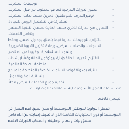
توجيهات المشرف.
حضور الدورات التدريبية كما هو مطلوب من قبل المشرف.
توفير التدريب للموظفين الآخرين حسب طلب المشرف.
المشاركة في التشغيل اليومي للعيادة.
التعاون مع الإدارات الأخرى حسب الحاجة لضمان التنفيذ السلس
وتكامل الخدمات.
الالتزام بالتوجيهات الإدارية فيما يتعلق بجداول العمل، وحفظ
السجلات، واتصالات المرضى، وإعادة تخزين الأدوية الضرورية،
والمواد الاستهلاكية ، وغيرها من العناصر.
الالتزام بتعريف الحالة وإدارة بروتوكول الحالة وفقًا لإرشادات
منظمة الصحة العالمية.
الالتزام بمدونة قواعد السلوك الخاصة بـالمنظمة والمبادئ
الإنسانية المقبولة دوليًا.
تقديم جميع الخدمات للمرضى مجانًا
عدد ساعات العمل الأسبوعية: 40 ساعة
العدد المطلوب: 2
الجنس: كلاهما
تعطى الأولوية لموظفي المؤسسة أو ممن سبق لهم العمل في
المؤسسة أو ذوي الاحتياجات الخاصة الذي لا تعيقه إصابته عن اداء كامل
مسؤوليات ومهام الوظيفة أو أصحاب الخبرات الاقدم