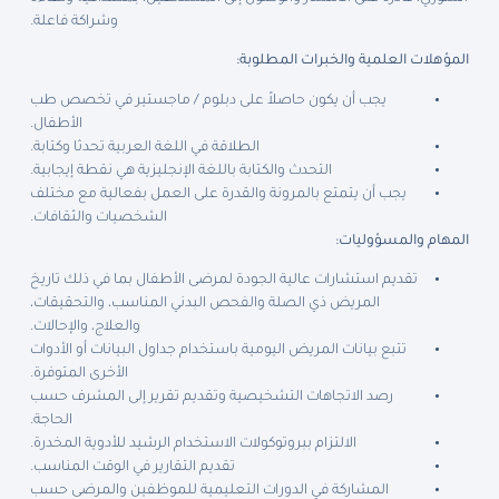
وشراكة فاعلة.
المؤهلات العلمية والخبرات المطلوبة:
يجب أن يكون حاصلاً على دبلوم / ماجستير في تخصص طب
الأطفال.
الطلاقة في اللغة العربية تحدثا وكتابة.
التحدث والكتابة باللغة الإنجليزية هي نقطة إيجابية.
يجب أن يتمتع بالمرونة والقدرة على العمل بفعالية مع مختلف
الشخصيات والثقافات.
المهام والمسؤوليات:
تقديم استشارات عالية الجودة لمرضى الأطفال بما في ذلك تاريخ
المريض ذي الصلة والفحص البدني المناسب، والتحقيقات،
والعلاج، والإحالات.
تتبع بيانات المريض اليومية باستخدام جداول البيانات أو الأدوات
الأخرى المتوفرة.
رصد الاتجاهات التشخيصية وتقديم تقرير إلى المشرف حسب
الحاجة.
الالتزام ببروتوكولات الاستخدام الرشيد للأدوية المخدرة.
تقديم التقارير في الوقت المناسب.
المشاركة في الدورات التعليمية للموظفين والمرضى حسب