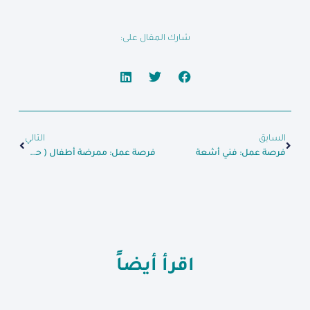
شارك المقال على:
السابق
التالي
فرصة عمل: فني أشعة
فرصة عمل: ممرضة أطفال ( حواضن – جناح )
اقرأ أيضاً