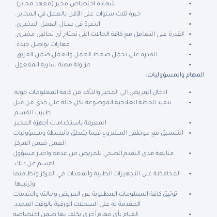
شهادة اختصاص مخبر (معهد مخابر).
خبرة ثلاث سنوات على الأقل بالعمل في المخابر .
الخبرة في مجال العمل المخبري.
القدرة على التعامل مع كافة الحالات التي تحتاج أي تحاليل مخبري.
مهارات تواصل جيدة.
القدرة على تحمل ضغط العمل والعمل ضمن الفريق.
مزاولة مهنة سارية المفعول
المهام والمسؤوليات:
ادخال المريض الى المخبر والتأكد من كافة المعلومات حوله.
تنفيذ الخطة العلاجية الموضوعة لكل حالة على حدى من قبل
طبيب القسم.
المعرفة باستخدامات أجهزة المخبر.
التنسيق مع موظفي المشروع فيما يتعلق بأنشطة ومسؤوليات
العمل ضمن المركز.
متابعة مدى التقدم الصحي للمريض من عدمه واخبار مسؤول
القسم عن ذلك.
المحافظة على التجهيزات الطبية والمعدات في المركز ونظافتها
وترتيبها.
توثيق كافة المعلومات المطلوبة عن المريض وحالته والخدمات
المقدمة له على السجلات الورقية بالوقت المحدد.
القيام بأي مهام أخرى يكلف بها ضمن اختصاصه