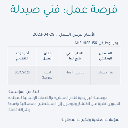
فرصة عمل: فني صيدلة
الأخبار
,
فرص العمل
2023-04-29
الرمز الوظيفي: AHF-HIRE-156
المسمى
الإدارة التي
مكان
آخر موعد
الوظيفي
يتبع لها
العمل
للتقديم
فني صيدلة
برنامج Health
إدلب
30/4/2023
(سرمدا)
نبذة عن المؤسسة:
مؤسسة غير ربحية تقدم المشاريع والخدمات الإنسانية للمجتمع
السوري، قادرة على الانتشار والوصول إلى المستحقين، بمصداقية وكفاءة
وشراكة فاعلة.
المؤهلات العلمية والخبرات المطلوبة: