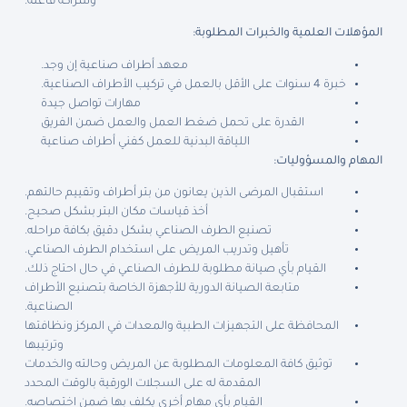
وشراكة فاعلة.
المؤهلات العلمية والخبرات المطلوبة:
معهد أطراف صناعية إن وجد.
خبرة 4 سنوات على الأقل بالعمل في تركيب الأطراف الصناعية.
مهارات تواصل جيدة
القدرة على تحمل ضغط العمل والعمل ضمن الفريق
اللياقة البدنية للعمل كفني أطراف صناعية
المهام والمسؤوليات:
استقبال المرضى الذين يعانون من بتر أطراف وتقييم حالتهم.
أخذ قياسات مكان البتر بشكل صحيح.
تصنيع الطرف الصناعي بشكل دقيق بكافة مراحله.
تأهيل وتدريب المريض على استخدام الطرف الصناعي.
القيام بأي صيانة مطلوبة للطرف الصناعي في حال احتاج ذلك.
متابعة الصيانة الدورية للأجهزة الخاصة بتصنيع الأطراف
الصناعية.
المحافظة على التجهيزات الطبية والمعدات في المركز ونظافتها
وترتيبها
توثيق كافة المعلومات المطلوبة عن المريض وحالته والخدمات
المقدمة له على السجلات الورقية بالوقت المحدد
القيام بأي مهام أخرى يكلف بها ضمن اختصاصه.