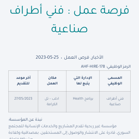
فرصة عمل : فني أطراف
صناعية
الأخبار
,
فرص العمل
2023-05-25
الرمز الوظيفي: AHF-HIRE-178
المسمى
الإدارة التي
مكان
آخر موعد
الوظيفي
يتبع لها
العمل
للتقديم
فني أطراف
برنامج Health
ادلب – تل
27/05/2023
صناعية
الكرامة
نبذة عن المؤسسة:
مؤسسة غير ربحية تقدم المشاريع والخدمات الإنسانية للمجتمع
السوري، قادرة على الانتشار والوصول إلى المستحقين، بمصداقية وكفاءة