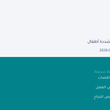
مشددة أطفال
2026-
بط سريعة
ناقصات
 العمل
 النجاح