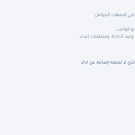
عي للامهات الحوامل
و الواجب.
المشاركة في اجتماعات إعداد التقارير والتخطيط الأسبوعية لضمان الالتزام بمعايير الرعاية وجودة PSS وعند الحاجة، ومتطلبات إعداد
 لا تمنعه إصابته عن اداء