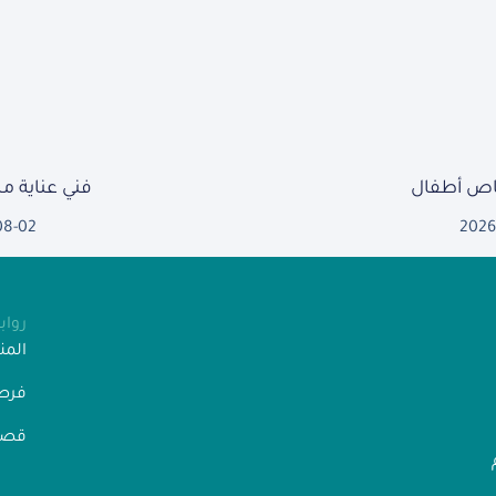
ص أطفال
فني عناية 
08-02
2026
روا
الم
فرص
قصص
” رقم