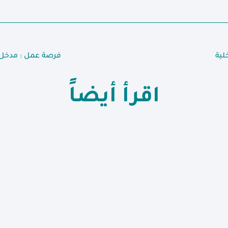
لية
فرصة عمل : مدخل بي
اقرأ أيضاً