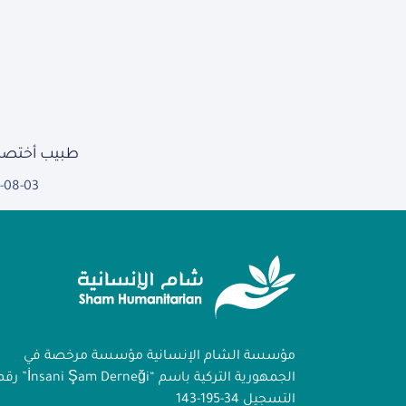
طبيب أختصا
-08-03
مؤسسة الشام الإنسانية مؤسسة مرخصة في
الجمهورية التركية باسم “İnsani Şam Derneği
التسجيل 34-195-143