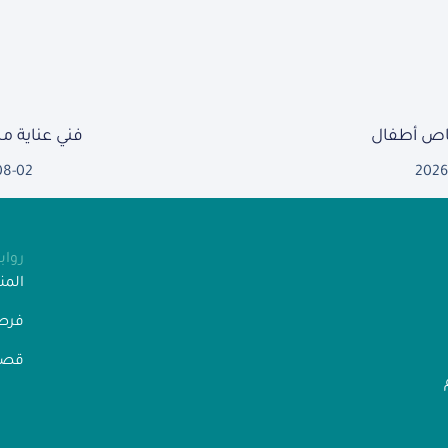
ص أطفال
فني عناية 
08-02
2026
روا
الم
فرص
قصص
” رقم