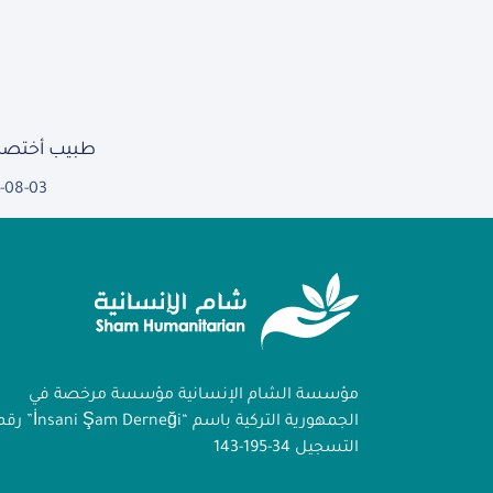
طبيب أختصا
-08-03
مؤسسة الشام الإنسانية مؤسسة مرخصة في
الجمهورية التركية باسم “İnsani Şam Derneği
التسجيل 34-195-143