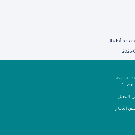
مشددة أطفال
2026-
بط سريعة
ناقصات
 العمل
 النجاح