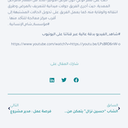
حلب على نشر الوعي حول مرض الكوليرا للحد من انتشار الأمراض
المعدية، حيث أجرى الفريق جولات ميدانية للتعريف بالمرض وطرق
انتقاله والوقاية منه، كما يعمل الفريق على تحويل الحالات المشتبهة إلى
أقرب مركز معالجة للتأكد منها .
#مؤسسة_شام_الإنسانية .
#شاهد_الفيديو بدقة عالية عبر قناتنا على اليوتيوب
https://www.youtube.com/watch?v=https://youtu.be/LPsBRD6nW-o
شارك المقال على:
السابق
التالي
الشاب “حسين نزال” يتمكن من المشي بعد إصابته بشلل في الطرفين السفليين .
فرصة عمل : مدير مشروع