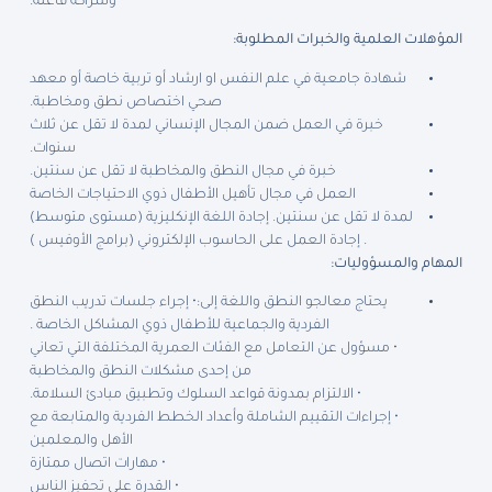
وشراكة فاعلة.
المؤهلات العلمية والخبرات المطلوبة:
شهادة جامعية في علم النفس او ارشاد أو تربية خاصة أو معهد
صحي اختصاص نطق ومخاطبة.
خبرة في العمل ضمن المجال الإنساني لمدة لا تقل عن ثلاث
سنوات.
خبرة في مجال النطق والمخاطبة لا تقل عن سنتين.
العمل في مجال تأهيل الأطفال ذوي الاحتياجات الخاصة
لمدة لا تقل عن سنتين. إجادة اللغة الإنكليزية (مستوى متوسط)
. إجادة العمل على الحاسوب الإلكتروني (برامج الأوفيس )
المهام والمسؤوليات:
يحتاج معالجو النطق واللغة إلى:• إجراء جلسات تدريب النطق
الفردية والجماعية للأطفال ذوي المشاكل الخاصة .
• مسؤول عن التعامل مع الفئات العمرية المختلفة التي تعاني
من إحدى مشكلات النطق والمخاطبة
• الالتزام بمدونة قواعد السلوك وتطبيق مبادئ السلامة.
• إجراءات التقييم الشاملة وأعداد الخطط الفردية والمتابعة مع
الأهل والمعلمين
• مهارات اتصال ممتازة
• القدرة على تحفيز الناس