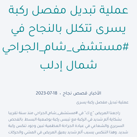
عملية تبديل مفصل ركبة
يسرى تتكلل بالنجاح في
#مستشفى_شام_الجراحي
شمال إدلب
الأخبار
,
قصص نجاح
2023-07-18
عملية تبديل مفصل ركبة يسرى
راجعنا المريض “ع.ك” في #مستشفى_شام_الجراحي منذ سنة تقريبا
بشكاية ألم شديد في الركبة مع تيبس ركبة بوضعية البسط، بالفحص
السريري والشعاعي في عيادة الجراحة العظمية تبين وجود تنكس ركبة
شديد، وهذا التنكس يسبب ألم شديد يعيق المريض في المشي والحركات