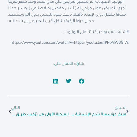
اليومية الاعتيادية. تم تحضير المريض على مدى سنة، ومنذ شهر تقريبا
أجري للمريض عمل جراحي له ( تبديل مفصل ركبة صناعي )، وسيراجعنا
بعدها بشكل دوري لإعادة تأهيله بحيث يعود للمشي بدون ألم ويستعيد
مجال حركة الركبة بشكل أقرب للطبيعي إن شاء الله.
#شاهد_الفيديو عبر قناتنا على اليوتيوب :
https://www.youtube.com/watch?v=https://youtu.be/fPNoMWU8r7s
شارك المقال على:
السابق
التالي
فريق مؤسسة شام الإنسانية يقوم بأعمال الترميم في #مستشفى_أعزاز_الوطني
المرحلة الأولى من تزفيت طريق سرمدا – كفردريان