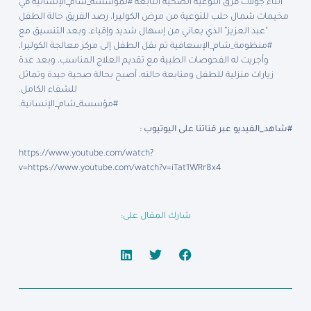
أثناء جولات فرق التوعية الصحية التابعة #لمؤسسة_شام_الإنسانية في
مخيمات شمال حلب للتوعية من مرض الكوليرا، رصد الفريق حالة الطفل
“عبد العزيز” الذي يعاني من إسهال شديد وإقياء، وبعد التنسيق مع
#منظومة_شام_الإسعافية تم نقل الطفل إلى مركز معالجة الكوليرا،
وأجريت له الفحوصات الطبية مع تقديم العلاج المناسب، وبعد عدة
زيارات منزلية للطفل ومتابعة حالته، أصبح بحالة صحية جيدة وتماثل
للشفاء الكامل.
#مؤسسة_شام_الإنسانية.
#شاهد_الفيديو عبر قناتنا على اليوتيوب :
https://www.youtube.com/watch?
v=https://www.youtube.com/watch?v=iTat1WRr8x4
شارك المقال على: