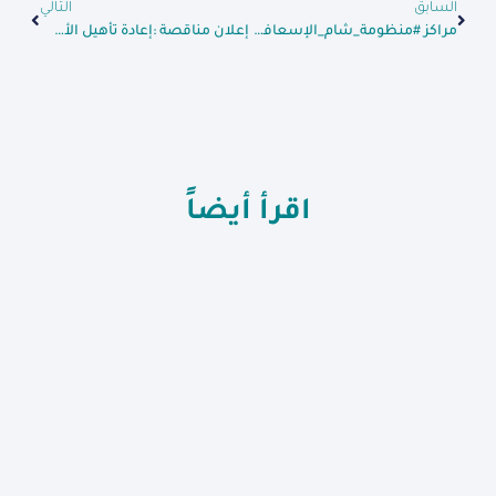
السابق
التالي
مراكز #منظومة_شام_الإسعافية في منطقة عفرين وريفها شمال حلب تقدم خدماتها على مدار 24 ساعة
إعلان مناقصة :إعادة تأهيل الأسواق التجارية
اقرأ أيضاً