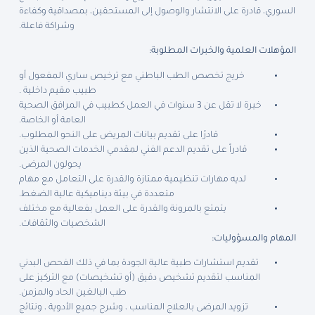
السوري، قادرة على الانتشار والوصول إلى المستحقين، بمصداقية وكفاءة
وشراكة فاعلة.
المؤهلات العلمية والخبرات المطلوبة:
خريج تخصص الطب الباطني مع ترخيص ساري المفعول أو
طبيب مقيم داخلية .
خبرة لا تقل عن 3 سنوات في العمل كطبيب في المرافق الصحية
العامة أو الخاصة.
قادرًا على تقديم بيانات المريض على النحو المطلوب.
قادراً على تقديم الدعم الفني لمقدمي الخدمات الصحية الذين
يحولون المرضى.
لديه مهارات تنظيمية ممتازة والقدرة على التعامل مع مهام
متعددة في بيئة ديناميكية عالية الضغط.
يتمتع بالمرونة والقدرة على العمل بفعالية مع مختلف
الشخصيات والثقافات.
المهام والمسؤوليات:
تقديم استشارات طبية عالية الجودة بما في ذلك الفحص البدني
المناسب لتقديم تشخيص دقيق (أو تشخيصات) مع التركيز على
طب البالغين الحاد والمزمن.
تزويد المرضى بالعلاج المناسب ، وشرح جميع الأدوية ، ونتائج