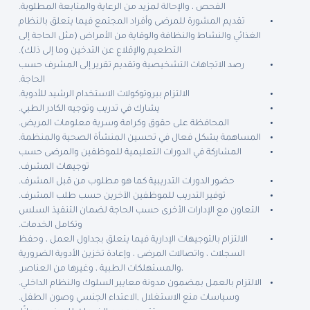
الفحص ، والإحالة لمزيد من الرعاية والمتابعة المطلوبة.
تقديم المشورة للمرضى وأفراد المجتمع فيما يتعلق بالنظام
الغذائي والنشاط والنظافة والوقاية من الأمراض (مثل الحاجة إلى
التطعيم والإقلاع عن التدخين وما إلى ذلك).
رصد الاتجاهات التشخيصية وتقديم تقرير إلى المشرف حسب
الحاجة.
الالتزام ببروتوكولات الاستخدام الرشيد للأدوية.
يشارك في تدريب وتوجيه الكادر الطبي.
المحافظة على حقوق وكرامة وسرية معلومات المريض.
المساهمة بشكل فعال في تحسين المنشأة الصحية والمنظمة.
المشاركة في الدورات التعليمية للموظفين والمرضى حسب
توجيهات المشرف.
حضور الدورات التدريبية كما هو مطلوب من قبل المشرف.
توفير التدريب للموظفين الآخرين حسب طلب المشرف.
التعاون مع الإدارات الأخرى حسب الحاجة لضمان التنفيذ السلس
وتكامل الخدمات.
الالتزام بالتوجيهات الإدارية فيما يتعلق بجداول العمل ، وحفظ
السجلات ، واتصالات المرضى ، وإعادة تخزين الأدوية الضرورية
،والمستهلكات الطبية ، وغيرها من العناصر.
الالتزام بالعمل بمضمون مدونة معايير السلوك والنظام الداخلي.
وسياسات منع الاستغلال ,الاعتداء الجنسي وصون الطفل.