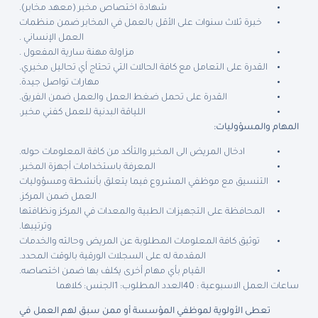
شهادة اختصاص مخبر (معهد مخابر).
خبرة ثلاث سنوات على الأقل بالعمل في المخابر ضمن منظمات
العمل الإنساني .
مزاولة مهنة سارية المفعول .
القدرة على التعامل مع كافة الحالات التي تحتاج أي تحاليل مخبري.
مهارات تواصل جيدة.
القدرة على تحمل ضغط العمل والعمل ضمن الفريق.
اللياقة البدنية للعمل كفني مخبر.
المهام والمسؤوليات
:
ادخال المريض الى المخبر والتأكد من كافة المعلومات حوله.
المعرفة باستخدامات أجهزة المخبر.
التنسيق مع موظفي المشروع فيما يتعلق بأنشطة ومسؤوليات
العمل ضمن المركز.
المحافظة على التجهيزات الطبية والمعدات في المركز ونظافتها
وترتيبها.
توثيق كافة المعلومات المطلوبة عن المريض وحالته والخدمات
المقدمة له على السجلات الورقية بالوقت المحدد.
القيام بأي مهام أخرى يكلف بها ضمن اختصاصه.
ساعات العمل الاسبوعية : 40
العدد المطلوب: 1
الجنس: كلاهما
تعطى الأولوية لموظفي المؤسسة أو ممن سبق لهم العمل في