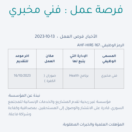
فرصة عمل : فني مخبري
الأخبار
,
فرص العمل
2023-10-13
الرمز الوظيفي :
AHF-HIRE-167
المسمى
الإدارة التي
مكان
اخر موعد
الوظيفي
يتبع لها
العمل
للتقديم
فني مخبري
برنامج Health
صوران (
16/10/2023
الكفرة )
نبذة عن المؤسسة
:
مؤسسة غير ربحية تقدم المشاريع والخدمات الإنسانية للمجتمع
السوري، قادرة على الانتشار والوصول إلى المستحقين، بمصداقية وكفاءة
وشراكة فاعلة.
المؤهلات العلمية والخبرات المطلوبة
: