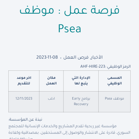
فرصة عمل : موظف
Psea
الأخبار
,
فرص العمل
2023-11-08
الرمز الوظيفي :
AHF-HIRE-223
المسمى
الإدارة التي
مكان
اخر موعد
الوظيفي
يتبع لها
العمل
للتقديم
موظف Psea
برنامج Early
ادلب
12/11/2023
Recovery
نبذة عن المؤسسة
:
مؤسسة غير ربحية تقدم المشاريع والخدمات الإنسانية للمجتمع
السوري، قادرة على الانتشار والوصول إلى المستحقين، بمصداقية وكفاءة