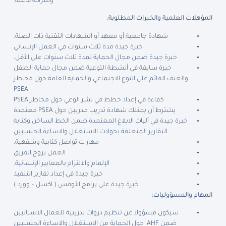
وشراكة فاعلة.
المؤهلات العلمية والخبرات المطلوبة
:
شهادة جامعية أو معهد أو الشهادات التقنية ذات الصلة.
خبرة جيدة مدة ثلاث سنوات في العمل الإنساني
خبرة جيدة ضمن مجال الحماية لمدة ثلاث سنوات على الأقل.
خبرة سابقة في أنشطة التوعية ضمن مجال حماية الطفل
والعنف القائم على النوع الاجتماعي والحماية العامة حول مخاطر
PSEA
كفاءة في إعداد خطط في نشر الوعي حول مخاطر PSEA
يشترط أن يمتلك شهادة تدريب مدربين حول PSEA معتمدة
خبرة جيدة في آليات الابلاغ المعتمدة ضمن الخط الساخن وكتابة
التقارير المتعلقة بحوادث الاستغلال والاساءة الجنسيين
مهارات تواصل كتابية وشفهية.
العمل بروح الفريق
الإلمام والالتزام بالمعايير الإنسانية.
خبرة جيدة في إعداد تقارير التنفيذ
خبرة جيدة على برامج الأوفس ( اكسل – وورد )
المهام والمسؤوليات
:
سيكون مسؤولا عن تنظيم دروات تدريبية للعمال الانسانيين
ضمن AHF حول الحماية من الاستغلال والاساءة الجنسيين