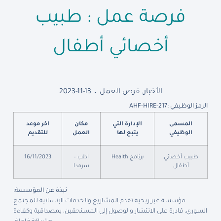
فرصة عمل : طبيب
أخصائي أطفال
الأخبار
,
فرص العمل
2023-11-13
الرمز الوظيفي :
AHF-HIRE-217
المسمى
الإدارة التي
مكان
اخر موعد
الوظيفي
يتبع لها
العمل
للتقديم
طبيب أخصائي
برنامج Health
ادلب –
16/11/2023
أطفال
سرمدا
نبذة عن المؤسسة
:
مؤسسة غير ربحية تقدم المشاريع والخدمات الإنسانية للمجتمع
السوري، قادرة على الانتشار والوصول إلى المستحقين، بمصداقية وكفاءة