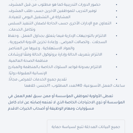
حضور الدورات التدريبية كما هو مطلوب من قبل المشرف.
توفير التدريب للموظفين الآخرين حسب طلب المشرف.
المشاركة في التشغيل اليومي للعيادة.
التعاون مع الإدارات الأخرى حسب الحاجة لضمان التنفيذ السلس
وتكامل الخدمات.
الالتزام بالتوجيهات الإدارية فيما يتعلق بجداول العمل ، وحفظ
السجلات ، واتصالات المرضى ، وإعادة تخزين الأدوية الضرورية ،
والمواد الاستهلاكية ، وغيرها من العناصر.
الالتزام بتعريف الحالة وإدارة بروتوكول الحالة وفقًا لإرشادات
منظمة الصحة العالمية.
الالتزام بمدونة قواعد السلوك الخاصة بـالمنظمة والمبادئ
الإنسانية المقبولة دوليًا.
تقديم جميع الخدمات للمرضى مجانًا.
ساعات العمل الأسبوعية: 40
العدد المطلوب: 1
الجنس: كلاهما
تعطى الأولوية لموظفي المؤسسة أو ممن سبق لهم العمل في
المؤسسة أو ذوي الاحتياجات الخاصة الذي لا تمنعه إصابته عن اداء كامل
مسؤوليات ومهام الوظيفة أو أصحاب الخبرات الاقدم
جميع البيانات المدخلة تتبع لسياسة حماية