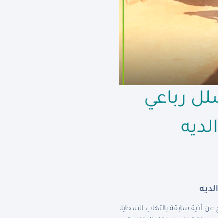
ل رباعي
لديه
ديه
باعي ناتج عن أذية سابقة بالتهاب السحايا،