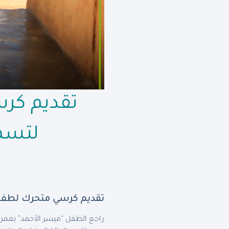
تقديم كر
لتسهي
تقديم كرسي متحرك لطفل 