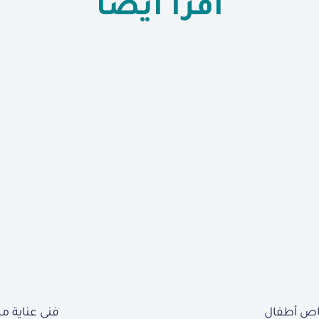
اقرأ أيضاً
ص أطفال
فني عناية 