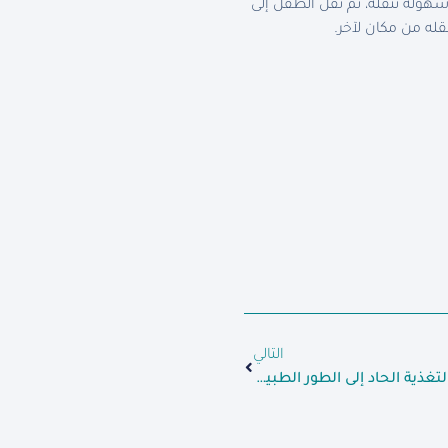
هولة تنقله، تم نقل الطفل إلى
له من مكان لآخر.
التالي
الطفلة “أسينات” تنتقل من سوء التغذية الحاد إلى الطور الطبيعي بعد عدة شهور من العلاج والمتابعة.