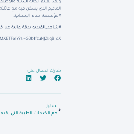
وبعد تقييم الحالة البدنية والو
المخيم الذي يسكن فيه مع عائلته
#مؤسسة_شام_الإنسانية.
#شاهد_الفيديو بدقة عالية عبر قنا
ZMXETFaIY?si=G0b1fzuNJZkqB_oX
شارك المقال على:
السابق