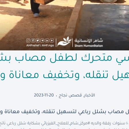
سي متحرك لطفل مصاب بشل
ل تنقله، وتخفيف معاناة وا
الأخبار
,
قصص نجاح
2023-11-20
مصاب بشلل رباعي لتسهيل تنقله، وتخفيف معاناة وال
راجع الطفل “ميسر الأحمد” بعمر ١٠ سنوات رفقة والديه #مركز_شام_للعلاج_الفيزيائي بشكاية شلل ر