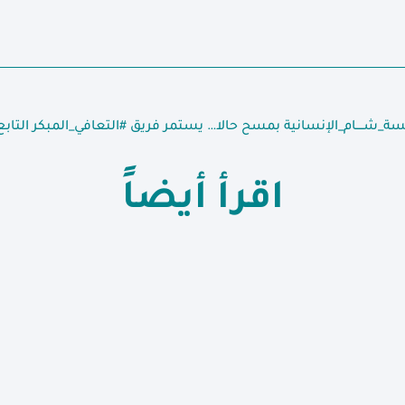
تستمر فرق التغذية في #مؤسسة_شــــام_الإنسانية بمسح حالات سوء التغذية في مخيمات إعزاز شمال حلب
اقرأ أيضاً