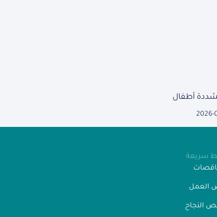
مشددة أطفال
2026-
بط سريعة
ناقصات
 العمل
 النجاح