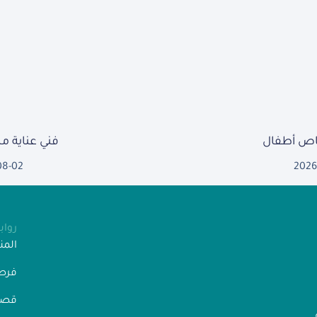
ص أطفال
فني عناية 
08-02
2026
روا
الم
فرص
قصص
” رقم