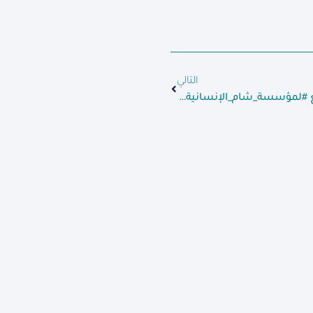
التالي
يستمر فريق #التعافي_المبكر التابع #لمؤسسة_شام_الإنسانية بأعمال إعادة تأهيل وتزفيت طريق “حارم – مفرق حتان”،