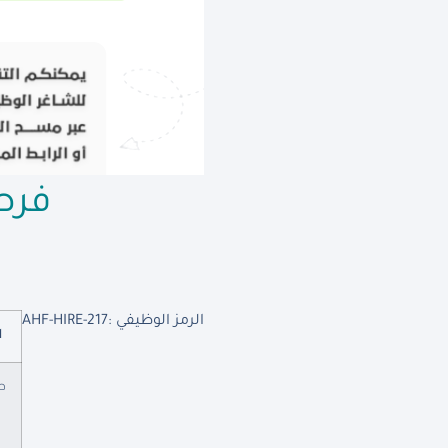
فرص
الرمز الوظيفي :
AHF-HIRE-217
ا
ط