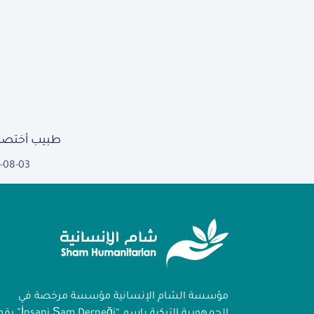
طبيب أختصا
-08-03
مؤسسة الشام الإنسانية مؤسسة مرخصة في
الجمهورية التركية باسم “İnsani Şam Derneği