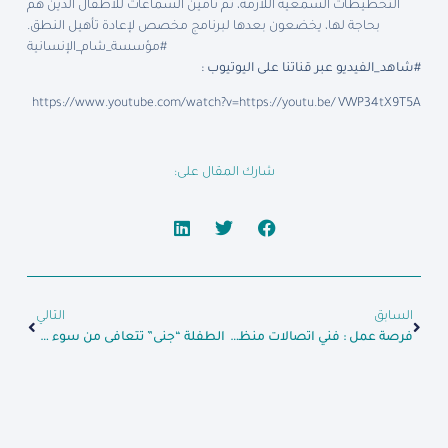
التخطيطات السمعية اللازمة، ثم تأمين السماعات للأطفال الذين هم
بحاجة لها، يخضعون بعدها لبرنامج مخصص لإعادة تأهيل النطق.
#مؤسسة_شام_الإنسانية
#شاهد_الفيديو عبر قناتنا على اليوتيوب :
https://www.youtube.com/watch?v=https://youtu.be/VWP34tX9T5A
شارك المقال على:
السابق
التالي
فرصة عمل : فني اتصالات منظومة الإسعاف
الطفلة “جنى” تتعافى من سوء التغذية، بعد المتابعة والعلاج من قبل فريق معالجة سوء التغذية.