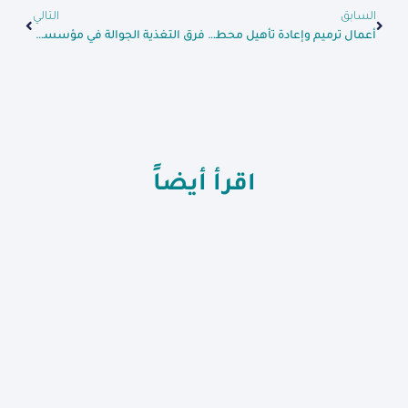
السابق
التالي
أعمال ترميم وإعادة تأهيل محطة مياه باتبو
فرق التغذية الجوالة في مؤسسة شــــام الإنسانية تتابع مسح حالات سوء التغذية في عدة مناطق
اقرأ أيضاً