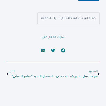
جميع البيانات المدخلة تتبع لسياسة حماية
شارك المقال على:
السابق
التالي
فرصة عمل : مدرب/ة متخصص في الصحة الإنجابية
استقبل السيد “سامر المعاني” المدير التنفيذي بالإنابة الأمين العام لاتحاد رعاية الأيتام ” الشيخ صلاح الجار الله” و مدير منظمة عطاء السيد “خالد العيسى”