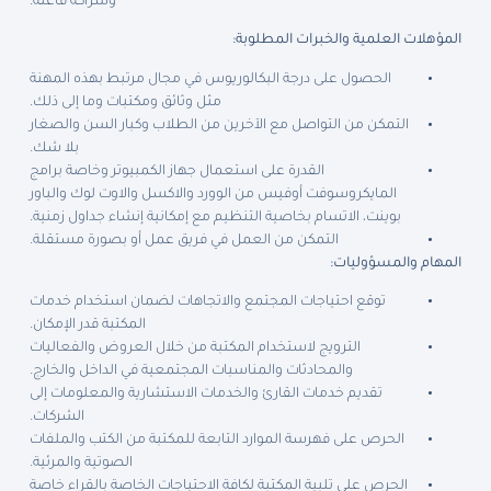
وشراكة فاعلة.
المؤهلات العلمية والخبرات المطلوبة
:
الحصول على درجة البكالوريوس في مجال مرتبط بهذه المهنة
مثل وثائق ومكتبات وما إلى ذلك.
التمكن من التواصل مع الآخرين من الطلاب وكبار السن والصغار
بلا شك.
القدرة على استعمال جهاز الكمبيوتر وخاصة برامج
المايكروسوفت أوفيس من الوورد والاكسل والاوت لوك والباور
بوينت، الاتسام بخاصية التنظيم مع إمكانية إنشاء جداول زمنية.
التمكن من العمل في فريق عمل أو بصورة مستقلة.
المهام والمسؤوليات:
توقع احتياجات المجتمع والاتجاهات لضمان استخدام خدمات
المكتبة قدر الإمكان.
الترويج لاستخدام المكتبة من خلال العروض والفعاليات
والمحادثات والمناسبات المجتمعية في الداخل والخارج.
تقديم خدمات القارئ والخدمات الاستشارية والمعلومات إلى
الشركات.
الحرص على فهرسة الموارد التابعة للمكتبة من الكتب والملفات
الصوتية والمرئية.
الحرص على تلبية المكتبة لكافة الاحتياجات الخاصة بالقراء خاصة