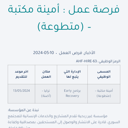
فرصة عمل : أمينة مكتبة
– (متطوعة)
الأخبار
,
فرص العمل
2024-05-10
الرمز الوظيفي :
AHF-HIRE-63
المسمى
الإدارة التي
مكان
اخر موعد
الوظيفي
يتبع لها
العمل
للتقديم
أمينة مكتبة –
برنامج Early
تركيا –
13/05/2024
(متطوعة)
Recovery
(أضنة)
نبذة عن المؤسسة
:
مؤسسة غير ربحية تقدم المشاريع والخدمات الإنسانية للمجتمع
السوري، قادرة على الانتشار والوصول إلى المستحقين، بمصداقية وكفاءة