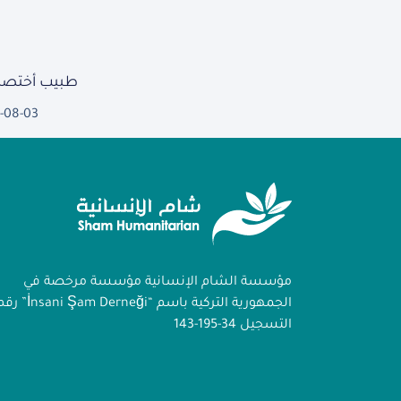
طبيب أختصا
-08-03
مؤسسة الشام الإنسانية مؤسسة مرخصة في
الجمهورية التركية باسم “İnsani Şam Derneği
التسجيل 34-195-143