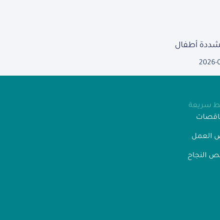
مشددة أطفال
2026-
بط سريعة
ناقصات
 العمل
 النجاح