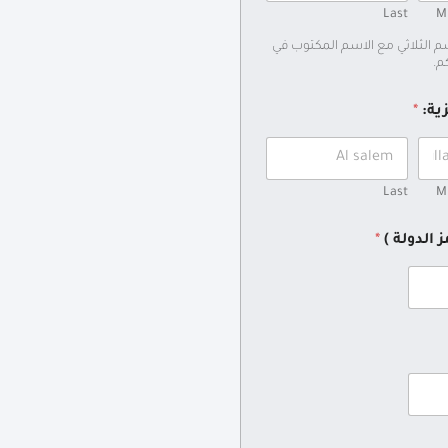
Last
M
سم الثلاثي مع الاسم المكتوب في
م.
زية:
*
Last
M
 الدولة )
*