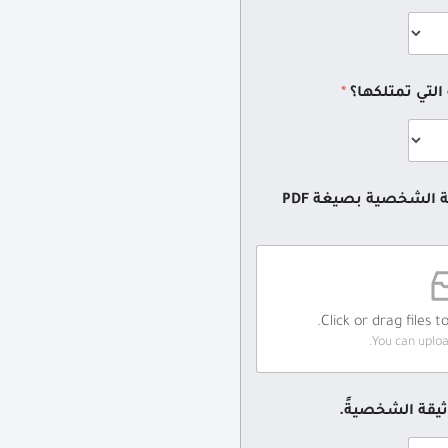
التي تمتلكها؟
*
يرجى ادراج نسخة عن الوثيقة الشخصية بصيغة PDF
Click or drag files t
You can upload
وثيقة الشخصيةً.