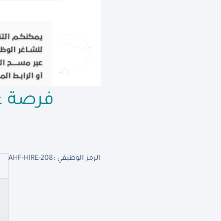
فرصة ع
الرمز الوظيفي :
AHF-HIRE-208
ط